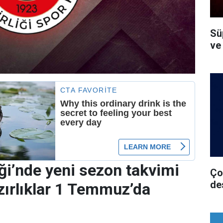
Süp
ve
iği’nde yeni sezon takvimi
Ço
de
azırlıklar 1 Temmuz’da