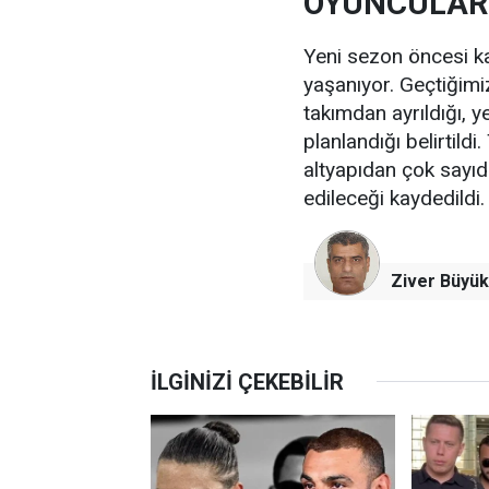
OYUNCULAR
Yeni sezon öncesi ka
yaşanıyor. Geçtiğim
takımdan ayrıldığı, y
planlandığı belirtild
altyapıdan çok sayı
edileceği kaydedildi.
Ziver Büyük