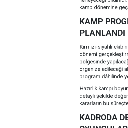
kamp dönemine geçm
KAMP PROGR
PLANLANDI
Kırmızı-siyahlı ekibi
dönemi gerçekleştirm
bölgesinde yapılacağ
organize edileceği a
program dâhilinde y
Hazırlık kampı boyun
detaylı şekilde değe
kararların bu süreçte
KADRODA DE