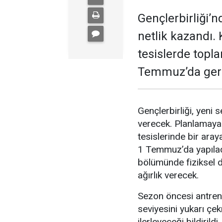
Gençlerbirliği’n
netlik kazandı. 
tesislerde topl
Temmuz’da gerç
Gençlerbirliği, yeni 
verecek. Planlamaya 
tesislerinde bir ara
1 Temmuz’da yapılacak
bölümünde fiziksel d
ağırlık verecek.
Sezon öncesi antren
seviyesini yukarı çe
ilerleyeceği bildirild