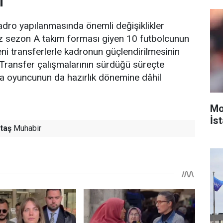
I
dro yapılanmasında önemli değişiklikler
iz sezon A takım forması giyen 10 futbolcunun
eni transferlerle kadronun güçlendirilmesinin
i. Transfer çalışmalarının sürdüğü süreçte
da oyuncunun da hazırlık dönemine dâhil
Mo
İst
taş
Muhabir