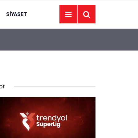
SIYASET
11:00
ABB’den 173 bin aileye et desteği: Başkent Kartla
or