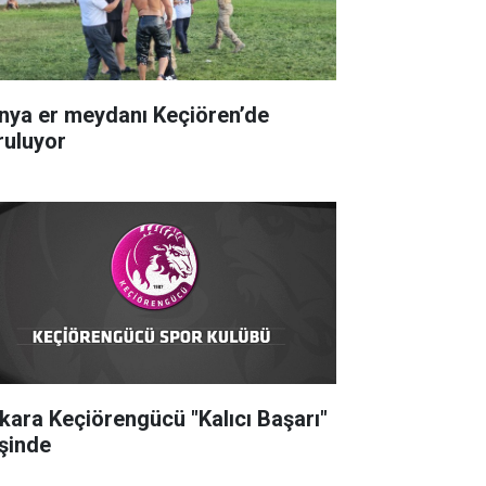
nya er meydanı Keçiören’de
ruluyor
kara Keçiörengücü "Kalıcı Başarı"
şinde