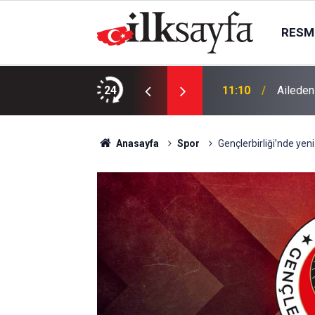
RESMI
u mesaisi: Su işlemleri cumartesi de
24
11:10
Aileden
Anasayfa
Spor
Gençlerbirliği’nde yen