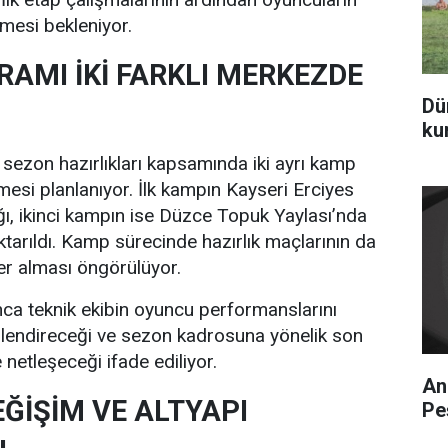
esi bekleniyor.
AMI İKİ FARKLI MERKEZDE
Dü
ku
n sezon hazırlıkları kapsamında iki ayrı kamp
esi planlanıyor. İlk kampın Kayseri Erciyes
ı, ikinci kampın ise Düzce Topuk Yaylası’nda
ktarıldı. Kamp sürecinde hazırlık maçlarının da
er alması öngörülüyor.
ca teknik ekibin oyuncu performanslarını
rlendireceği ve sezon kadrosuna yönelik son
 netleşeceği ifade ediliyor.
An
ĞİŞİM VE ALTYAPI
Pe