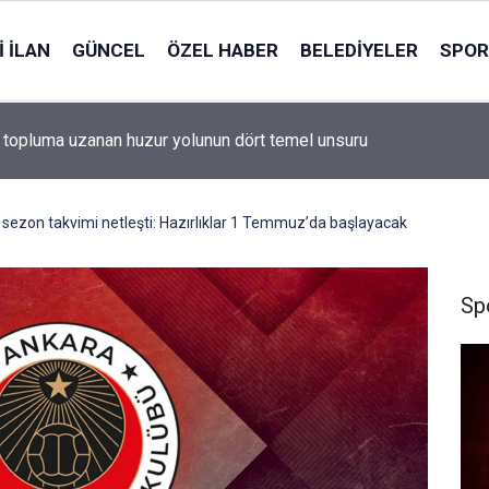
 İLAN
GÜNCEL
ÖZEL HABER
BELEDIYELER
SPOR
 topluma uzanan huzur yolunun dört temel unsuru
i sezon takvimi netleşti: Hazırlıklar 1 Temmuz’da başlayacak
Sp