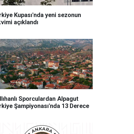
rkiye Kupası'nda yeni sezonun
kvimi açıklandı
llıhanlı Sporculardan Alpagut
rkiye Şampiyonası'nda 13 Derece