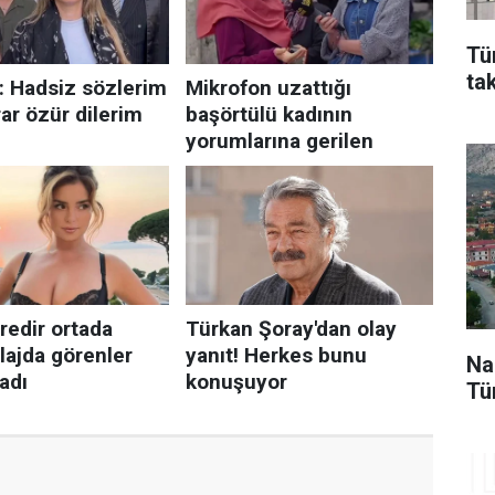
Tü
ta
Na
Tü