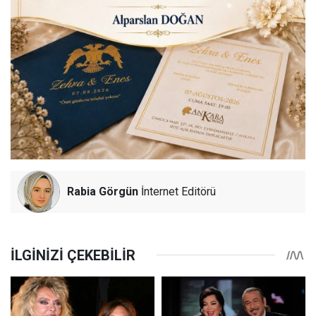
Rabia Görgün
İnternet Editörü