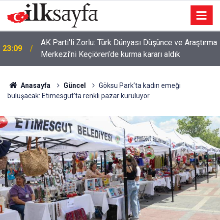
AK Parti'li Zorlu: Türk Dünyası Düşünce ve Araştırma
23:09
Merkezi’ni Keçiören’de kurma kararı aldık
Juventus Inter maçı hangi kanalda, Juventus Inter
23:04
ne zaman, saat kaçta oynanacak?
Anasayfa
Güncel
Göksu Park’ta kadın emeği
buluşacak: Etimesgut’ta renkli pazar kuruluyor