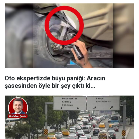
Oto ekspertizde büyü paniği: Aracın
şasesinden öyle bir şey çıktı ki…