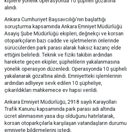
kişilere yönelik operasyonda 10 şüpheli gözaltına
alındı.
Ankara Cumhuriyet Başsavcılığı'nın başlattığı
soruşturma kapsamında Ankara Emniyet Müdürlüğü
Asayiş Şube Müdürlüğü ekipleri, değnekçi ve korsan
otoparkçıların bazı cadde ve işletmelerin önlerinde
sürücülerden park parası alarak haksız kazanç elde
ettiğini belirledi. Teknik ve fiziki takibin ardından
harekete geçen ekipler, şüphelilerin yakalanmasına
yönelik operasyon düzenledi. Operasyonda 10 şüpheli
yakalanarak gözaltına alındı. Emniyetteki işlemlerinin
ardından adliyeye sevk edilen 10 şüpheliye,
çıkarıldıkları mahkemece ev hapsi verildi.
Ankara Emniyet Müdürlüğü, 2918 sayılı Karayolları
Trafik Kanunu kapsamında park parası adı altında
ücret alınmasının yasa dışı olduğunu hatırlatarak,
korsan otoparkçılarla karşılaşan vatandaşların durumu
emniyete bildirmelerini istedi.