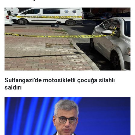
Sultangazi'de motosikletli çocuğa silahlı
saldırı