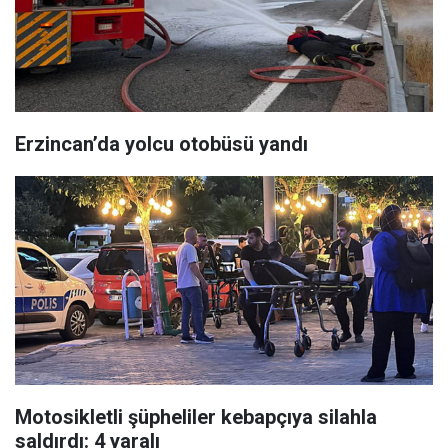
Erzincan’da yolcu otobüsü yandı
Motosikletli şüpheliler kebapçıya silahla
saldırdı: 4 yaralı