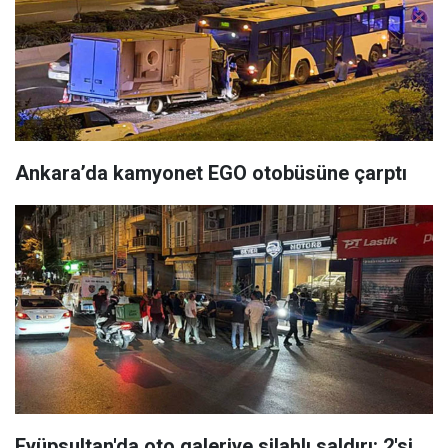
Ankara’da kamyonet EGO otobüsüne çarptı
Eyüpsultan'da oto galeriye silahlı saldırı: 2'si