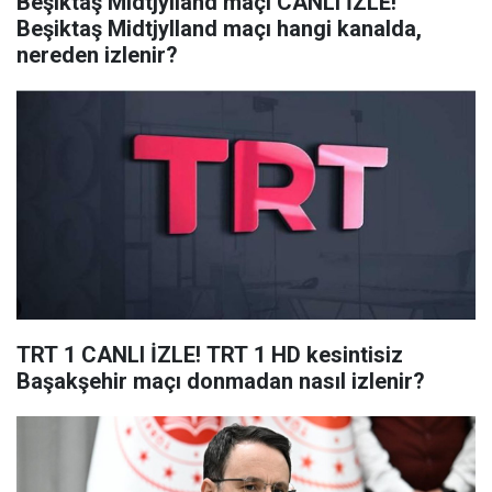
Beşiktaş Midtjylland maçı CANLI İZLE!
Beşiktaş Midtjylland maçı hangi kanalda,
nereden izlenir?
TRT 1 CANLI İZLE! TRT 1 HD kesintisiz
Başakşehir maçı donmadan nasıl izlenir?