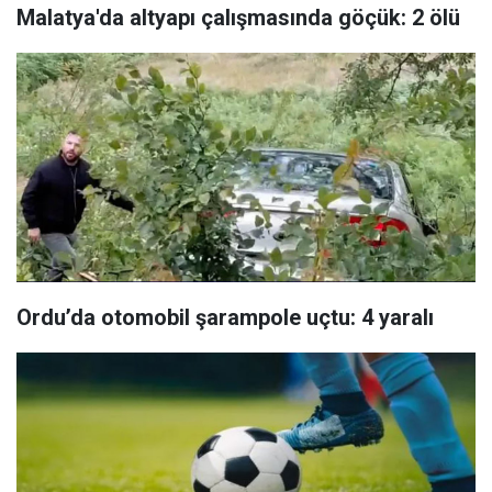
Malatya'da altyapı çalışmasında göçük: 2 ölü
Ordu’da otomobil şarampole uçtu: 4 yaralı