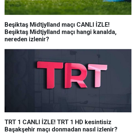
Beşiktaş Midtjylland maçı CANLI İZLE!
Beşiktaş Midtjylland maçı hangi kanalda,
nereden izlenir?
TRT 1 CANLI İZLE! TRT 1 HD kesintisiz
Başakşehir maçı donmadan nasıl izlenir?