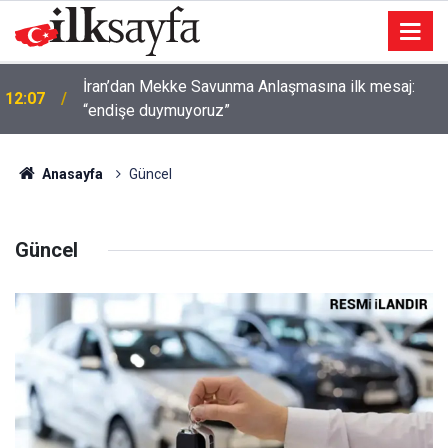
İskeleden düşen belediye başkanı hastaneye
11:39
kaldırıldı
Anasayfa
Güncel
Güncel