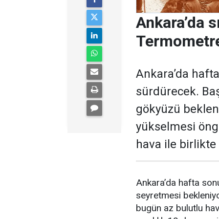
Ankara’da s
Termometre
Ankara’da hafta
sürdürecek. Baş
gökyüzü bekleni
yükselmesi öngö
hava ile birlikt
Ankara’da hafta sonu
seyretmesi bekleniyo
bugün az bulutlu ha