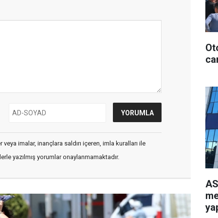
Ot
can
veya imalar, inançlara saldırı içeren, imla kuralları ile
flerle yazılmış yorumlar onaylanmamaktadır.
AS
me
yap