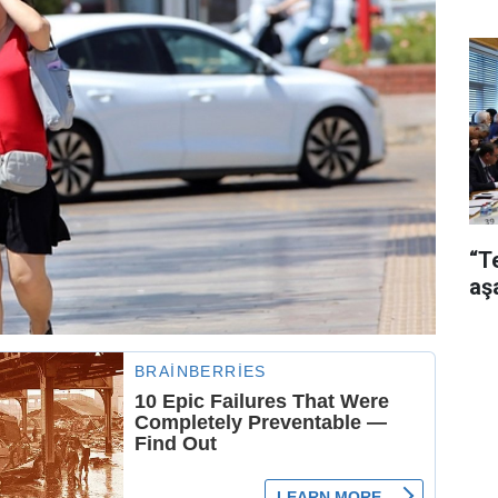
“T
aş