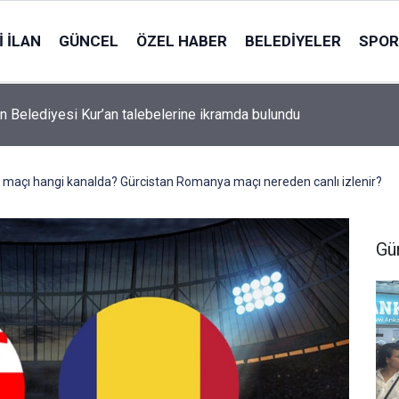
 İLAN
GÜNCEL
ÖZEL HABER
BELEDIYELER
SPOR
n Belediyesi Kur’an talebelerine ikramda bulundu
maçı hangi kanalda? Gürcistan Romanya maçı nereden canlı izlenir?
Gü