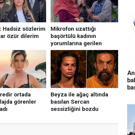
An
ba
baş