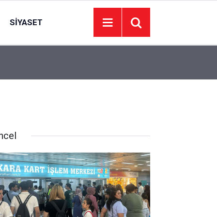
SIYASET
12:43
HAYAT 112 uygulaması için kamu spotu hazırlan
ncel