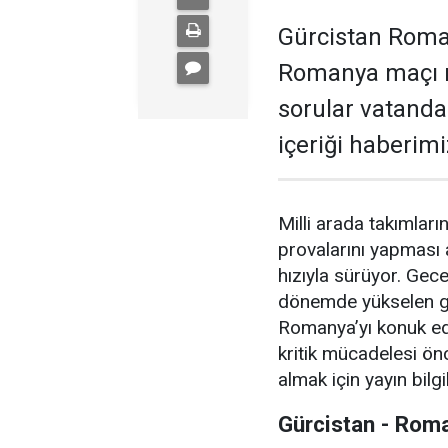
Gürcistan Roma
Romanya maçı ne
sorular vatandaş
içeriği haberimi
Milli arada takımları
provalarını yapması 
hızıyla sürüyor. Gec
dönemde yükselen gra
Romanya’yı konuk edi
kritik mücadelesi ön
almak için yayın bilg
Gürcistan - Rom