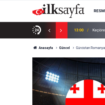
RESMI
kları Parkı’nda perdeye taşındı
24
13:00
Keçiöre
Anasayfa
Güncel
Gürcistan Romanya 