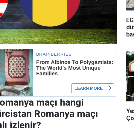
EG
dü
ba
Romanya maçı hangi
Ye
ürcistan Romanya maçı
Ço
ı izlenir?