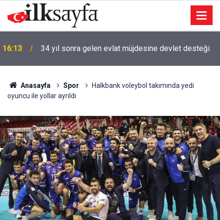
16:13
34 yıl sonra gelen evlat müjdesine devlet desteği
Anasayfa
Spor
Halkbank voleybol takımında yedi
oyuncu ile yollar ayrıldı