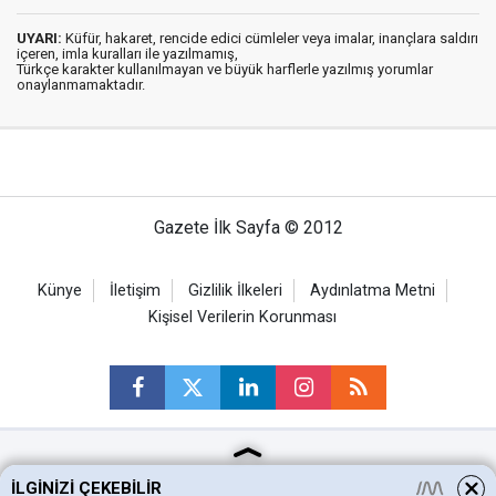
UYARI:
Küfür, hakaret, rencide edici cümleler veya imalar, inançlara saldırı
içeren, imla kuralları ile yazılmamış,
Türkçe karakter kullanılmayan ve büyük harflerle yazılmış yorumlar
onaylanmamaktadır.
Gazete İlk Sayfa © 2012
Künye
İletişim
Gizlilik İlkeleri
Aydınlatma Metni
Kişisel Verilerin Korunması
Ankara Haberleri
İLGINIZI ÇEKEBILIR