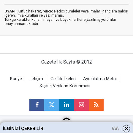
UYARI:
Küfür, hakaret, rencide edici cümleler veya imalar, inançlara saldırı
içeren, imla kuralları ile yazılmamış,
Türkçe karakter kullanılmayan ve büyük harflerle yazılmış yorumlar
onaylanmamaktadır.
Gazete İlk Sayfa © 2012
Künye
İletişim
Gizlilik İlkeleri
Aydınlatma Metni
Kişisel Verilerin Korunması
İLGINIZI ÇEKEBILIR
Ankara Haberleri