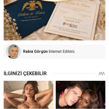
Rabia Görgün
İnternet Editörü