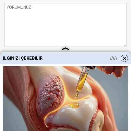
İLGINIZI ÇEKEBILIR
UYARI:
Küfür, hakaret, rencide edici cümleler veya imalar, inançlara saldırı
içeren, imla kuralları ile yazılmamış,
Türkçe karakter kullanılmayan ve büyük harflerle yazılmış yorumlar
onaylanmamaktadır.
Gazete İlk Sayfa © 2012