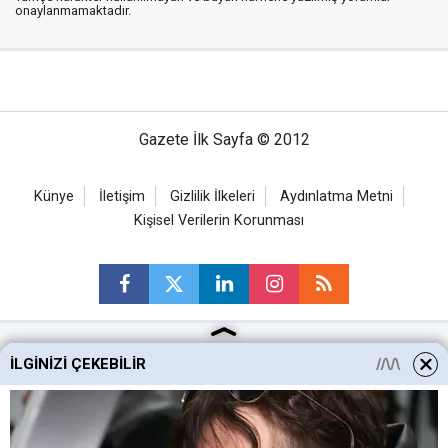
onaylanmamaktadır.
Gazete İlk Sayfa © 2012
Künye
İletişim
Gizlilik İlkeleri
Aydınlatma Metni
Kişisel Verilerin Korunması
İLGINIZI ÇEKEBILIR
Ankara Haberleri
Keçiören Haberleri
Altındağ Haberleri