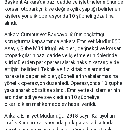
Başkent Ankara'da bazı cadde ve işletmelerin önünde
korsan otoparkçılık ve değnekçilik yaptığı belirlenen
kişilere yönelik operasyonda 10 şüpheli gözaltına
alındı.
Ankara Cumhuriyet Başsavcılığı'nın başlattığı
soruşturma kapsamında Ankara Emniyet Müdürlüğü
Asayiş Şube Müdürlüğü ekipleri, değnekçi ve korsan
otoparkçıların bazı cadde ve işletmelerin önlerinde
sürücülerden park parası alarak haksız kazanç elde
ettiğini belirledi. Teknik ve fiziki takibin ardından
harekete geçen ekipler, şüphelilerin yakalanmasına
yönelik operasyon düzenledi. Operasyonda 10 şüpheli
yakalanarak gözaltına alındı. Emniyetteki işlemlerinin
ardından adliyeye sevk edilen 10 şüpheliye,
çıkarıldıkları mahkemece ev hapsi verildi.
Ankara Emniyet Müdürlüğü, 2918 sayılı Karayolları
Trafik Kanunu kapsamında park parası adı altında
ücret alınmasının yasa dışı olduğunu hatırlatarak,