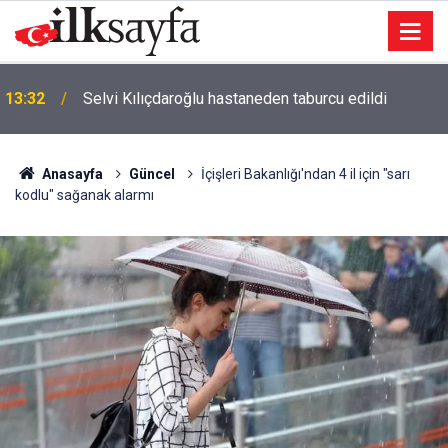
Başkentte Yeşilçam rüzgârı esecek: Kadir İnanır
13:00
anısına film geceleri
Anasayfa
Güncel
İçişleri Bakanlığı'ndan 4 il için "sarı
kodlu" sağanak alarmı