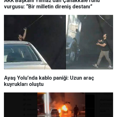
AKK Başkanı Yılmaz’dan Çanakkale ruhu
vurgusu: “Bir milletin direniş destanı”
Ayaş Yolu’nda kablo paniği: Uzun araç
kuyrukları oluştu