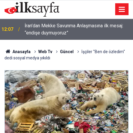
İran’dan Mekke Savunma Anlaşmasına ilk mesaj:
12:07
“endişe duymuyoruz”
Anasayfa
Web Tv
Güncel
İşçiler "Ben de özledim"
dedi sosyal medya yıkıldı