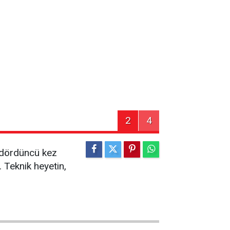
2
4
, dördüncü kez
 Teknik heyetin,