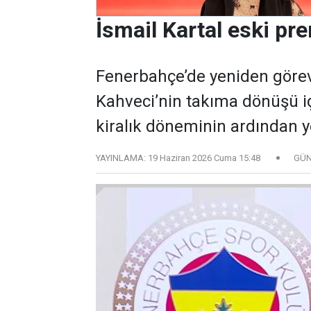
İsmail Kartal eski pre
Fenerbahçe’de yeniden göreve 
Kahveci’nin takıma dönüşü 
kiralık döneminin ardından 
YAYINLAMA:
19 Haziran 2026 Cuma 15:48
GÜN