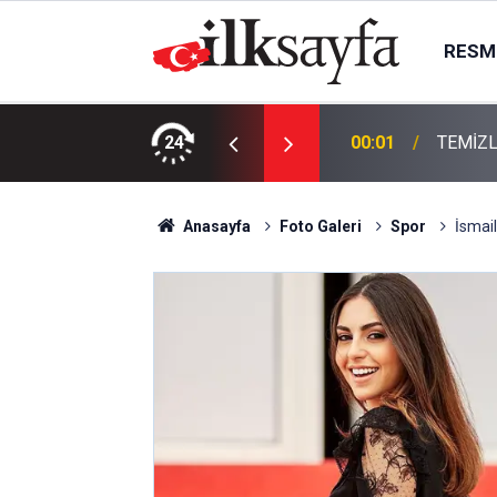
RESMI
KTIR
24
00:01
TEMİZL
Anasayfa
Foto Galeri
Spor
İsmail