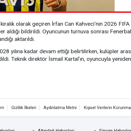
iralık olarak geçiren İrfan Can Kahveci’nin 2026 FIF
r aldığı bildirildi. Oyuncunun turnuva sonrası Fenerb
ndığı aktarıldı.
 yılına kadar devam ettiği belirtilirken, kulüpler aras
dildi. Teknik direktör İsmail Kartal’ın, oyuncuyla yenide
şim
Gizlilik İlkeleri
Aydınlatma Metni
Kişisel Verilerin Korunma
berleri
Altındağ Haberleri
Sincan Haberler