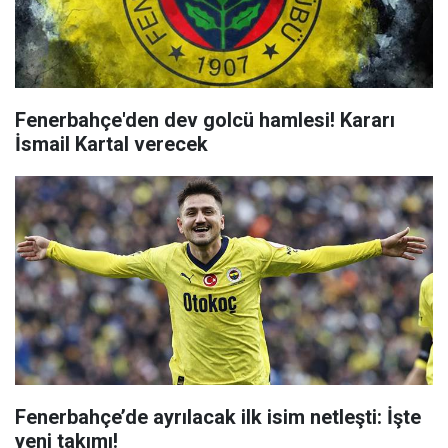
Fenerbahçe'den dev golcü hamlesi! Kararı
İsmail Kartal verecek
Fenerbahçe’de ayrılacak ilk isim netleşti: İşte
yeni takımı!