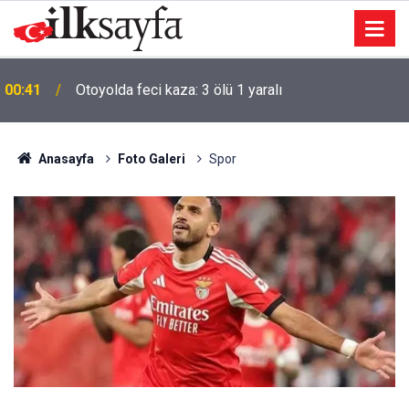
00:41
Otoyolda feci kaza: 3 ölü 1 yaralı
00:20
Haymana Seyran Kaplıcasının açılışı ertelendi
Anasayfa
Foto Galeri
Spor