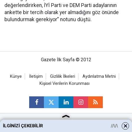
değerlendirirken, İYİ Parti ve DEM Parti adaylarının
ankette bir tercih olarak yer almadığını göz önünde
bulundurmak gerekiyor” notunu düştü.
Gazete İlk Sayfa © 2012
Künye
İletişim
Gizlilik İlkeleri
Aydınlatma Metni
Kişisel Verilerin Korunması
İLGINIZI ÇEKEBILIR
Ankara Haberleri