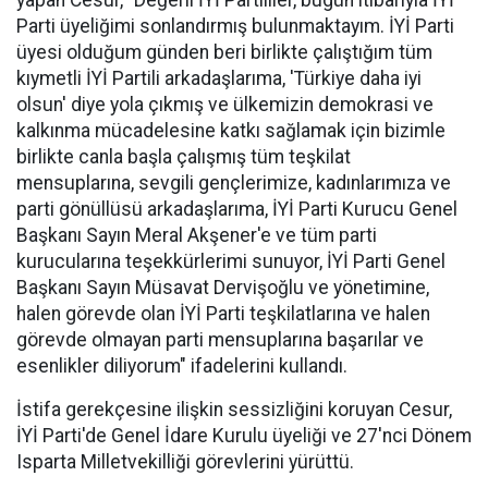
yapan Cesur, "Değerli İYİ Partililer, bugün itibarıyla İYİ
Parti üyeliğimi sonlandırmış bulunmaktayım. İYİ Parti
üyesi olduğum günden beri birlikte çalıştığım tüm
kıymetli İYİ Partili arkadaşlarıma, 'Türkiye daha iyi
olsun' diye yola çıkmış ve ülkemizin demokrasi ve
kalkınma mücadelesine katkı sağlamak için bizimle
birlikte canla başla çalışmış tüm teşkilat
mensuplarına, sevgili gençlerimize, kadınlarımıza ve
parti gönüllüsü arkadaşlarıma, İYİ Parti Kurucu Genel
Başkanı Sayın Meral Akşener'e ve tüm parti
kurucularına teşekkürlerimi sunuyor, İYİ Parti Genel
Başkanı Sayın Müsavat Dervişoğlu ve yönetimine,
halen görevde olan İYİ Parti teşkilatlarına ve halen
görevde olmayan parti mensuplarına başarılar ve
esenlikler diliyorum" ifadelerini kullandı.
İstifa gerekçesine ilişkin sessizliğini koruyan Cesur,
İYİ Parti'de Genel İdare Kurulu üyeliği ve 27'nci Dönem
Isparta Milletvekilliği görevlerini yürüttü.