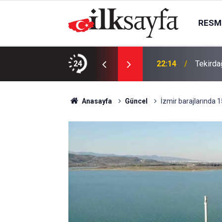
RESMI
da, Juventus Inter ne zaman, saat kaçta
24
22:14
Tekirda
Anasayfa
Güncel
İzmir barajlarında 