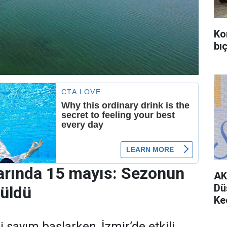
Ko
bıç
larında 15 mayıs: Sezonun
AK
Dü
rüldü
Ke
i sayım başlarken, İzmir’de etkili