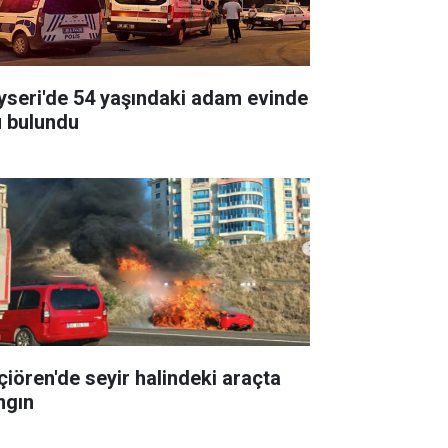
yseri'de 54 yaşındaki adam evinde
ü bulundu
çiören'de seyir halindeki araçta
ngın