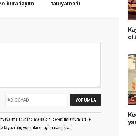
Ka
öl
Ke
veya imalar, inançlara saldırı içeren, imla kuralları ile
ya
flerle yazılmış yorumlar onaylanmamaktadır.