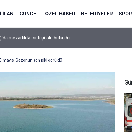
 İLAN
GÜNCEL
ÖZEL HABER
BELEDIYELER
SPOR
ğ’da mezarlıkta bir kişi ölü bulundu
15 mayıs: Sezonun son piki görüldü
Gü