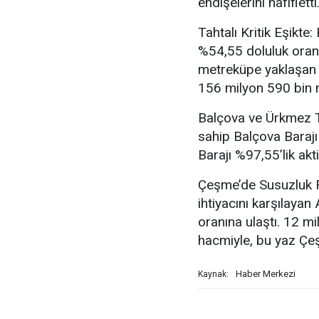
endişelerini hafifletti
Tahtalı Kritik Eşikte:
%54,55 doluluk oran
metreküpe yaklaşan ba
156 milyon 590 bin m
Balçova ve Ürkmez 
sahip Balçova Baraj
Barajı %97,55’lik akt
Çeşme’de Susuzluk R
ihtiyacını karşılayan
oranına ulaştı. 12 mi
hacmiyle, bu yaz Çeş
Haber Merkezi
Kaynak: