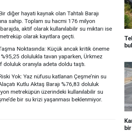
.
 Bir diğer hayati kaynak olan Tahtalı Barajı
ına sahip. Toplam su hacmi 176 milyon
rajda, aktif olarak kullanılabilir su miktarı ise
etreküp olarak kayıtlara geçti.
Te
bu
Taşma Noktasında: Küçük ancak kritik öneme
ı %95,25 dolulukla tavan yaparken, Ürkmez
if doluluk oranıyla adeta doldu taştı.
iski Yok: Yaz nüfusu katlanan Çeşme’nin su
 Alaçatı Kutlu Aktaş Barajı %76,83 doluluk
lyon metreküpün üzerindeki kullanılabilir su
me’de bir su krizi yaşanması beklenmiyor.
Ka
bir