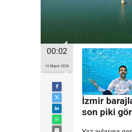
00:02
16 Mayıs 2026
İzmir baraj
son piki gö
Yaz aylarına ger