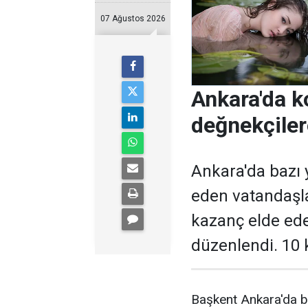
07 Ağustos 2026
Ankara'da k
değnekçile
Ankara'da bazı y
eden vatandaşl
kazanç elde ed
düzenlendi. 10 k
Başkent Ankara'da b