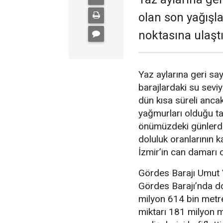
olan son yağışla
noktasına ulaştı
Yaz aylarına geri say
barajlardaki su sevi
dün kısa süreli anca
yağmurları olduğu ta
önümüzdeki günlerde 
doluluk oranlarının 
İzmir’in can damarı 
Gördes Barajı Umut V
Gördes Barajı’nda do
milyon 614 bin metre
miktarı 181 milyon 