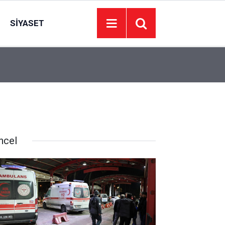
SIYASET
22:09
İzmir’de 44 kişi hayatını kaybetti… 7 Ağustos 20
ncel