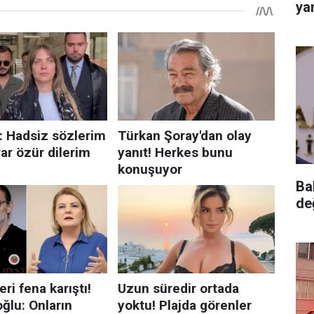
yar
Ba
de