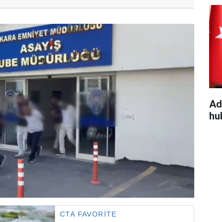
Ad
hu