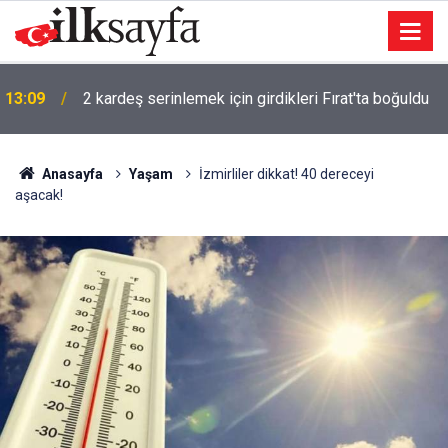
12:15
Adana'da tünelde göçük: Ölü sayısı yükseldi
Anasayfa
Yaşam
İzmirliler dikkat! 40 dereceyi
aşacak!