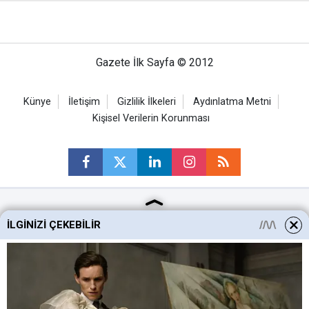
Gazete İlk Sayfa © 2012
Künye
İletişim
Gizlilik İlkeleri
Aydınlatma Metni
Kişisel Verilerin Korunması
Ankara Haberleri
İLGINIZI ÇEKEBILIR
Keçiören Haberleri
Altındağ Haberleri
Sincan Haberleri