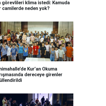
n görevlileri klima istedi: Kamuda
r camilerde neden yok?
nimahalle’de Kur’an Okuma
rışmasında dereceye girenler
llendirildi