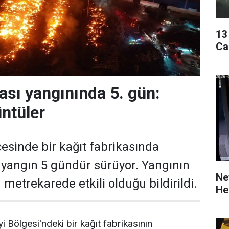
13
Ca
kası yangınında 5. gün:
ntüler
çesinde bir kağıt fabrikasında
yangın 5 gündür sürüyor. Yangının
Ne
 metrekarede etkili olduğu bildirildi.
He
 Bölgesi'ndeki bir kağıt fabrikasının