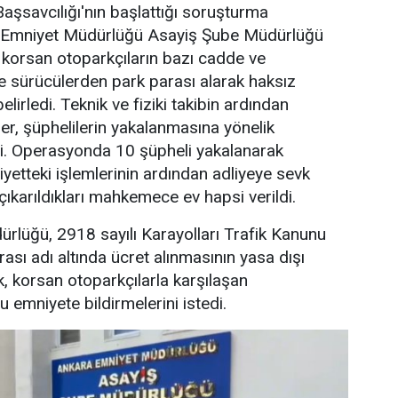
şsavcılığı'nın başlattığı soruşturma
Emniyet Müdürlüğü Asayiş Şube Müdürlüğü
e korsan otoparkçıların bazı cadde ve
de sürücülerden park parası alarak haksız
elirledi. Teknik ve fiziki takibin ardından
er, şüphelilerin yakalanmasına yönelik
. Operasyonda 10 şüpheli yakalanarak
iyetteki işlemlerinin ardından adliyeye sevk
çıkarıldıkları mahkemece ev hapsi verildi.
rlüğü, 2918 sayılı Karayolları Trafik Kanunu
sı adı altında ücret alınmasının yasa dışı
k, korsan otoparkçılarla karşılaşan
 emniyete bildirmelerini istedi.