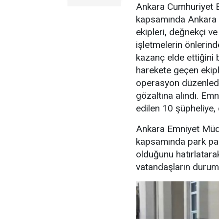
Ankara Cumhuriyet Ba
kapsamında Ankara 
ekipleri, değnekçi v
işletmelerin önlerin
kazanç elde ettiğini b
harekete geçen ekipl
operasyon düzenledi
gözaltına alındı. Emn
edilen 10 şüpheliye, 
Ankara Emniyet Müdü
kapsamında park para
olduğunu hatırlatara
vatandaşların durumu