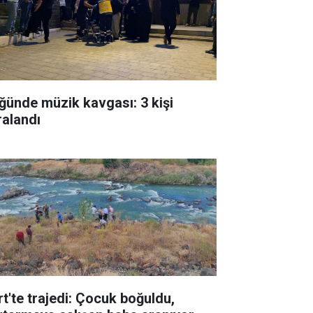
ğünde müzik kavgası: 3 kişi
ralandı
rt'te trajedi: Çocuk boğuldu,