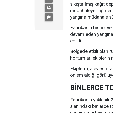
sıkıştırılmış kağıt 
müdahaleye rağmen d
yangına müdahale sü
Fabrikanın birinci v
devam eden yangına ç
edildi.
Bölgede etkili olan
hortumlar, ekiplerin 
Ekiplerin, alevlerin 
önlem aldığı görülüy
BİNLERCE TO
Fabrikanın yaklaşık
alanındaki binlerce 
yangında ortaya çık