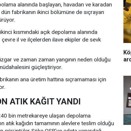
depolama alanında başlayan, havadan ve karadan
ün fabrikanın ikinci bölümüne de sıçrayan
rüyor.
e ikinci kısmındaki açık depolama alanında
evre il ve ilçelerden ilave ekipler de sevk
Kö
ard
 rüzgar ve zaman zaman yangının neden olduğu
müdahalesini güçleştiriyor.
fabrikanın ana üretim hattına sıçramaması için
or.
N ATIK KAĞIT YANDI
 240 bin metrekareye ulaşan depolama
ton atık kağıdın tamamının alevlere teslim olduğu
an görüntüler Söke OSB’ye adeta yanardağ