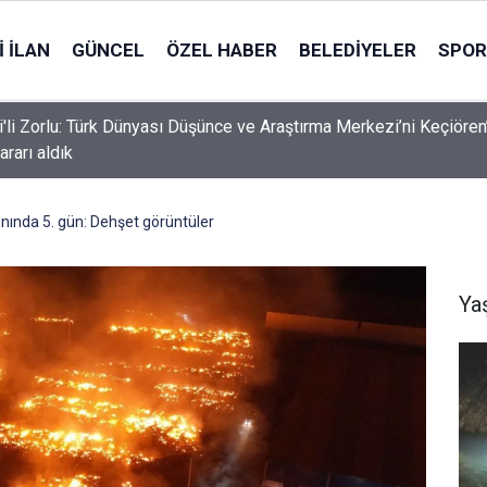
 İLAN
GÜNCEL
ÖZEL HABER
BELEDIYELER
SPOR
i'li Zorlu: Türk Dünyası Düşünce ve Araştırma Merkezi’ni Keçiören
ararı aldık
ınında 5. gün: Dehşet görüntüler
Ya