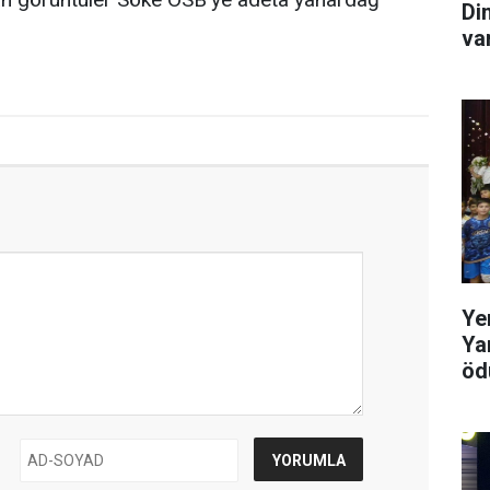
Di
va
Ye
Ya
ödü