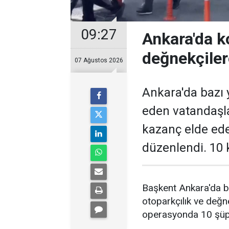
09:27
Ankara'da k
değnekçile
07 Ağustos 2026
Ankara'da bazı y
eden vatandaşl
kazanç elde ed
düzenlendi. 10 k
Başkent Ankara'da b
otoparkçılık ve değne
operasyonda 10 şüphe