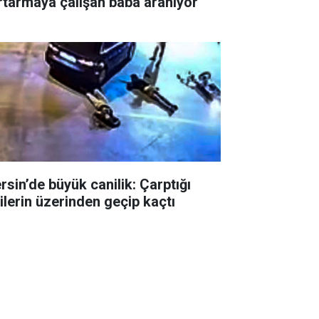
rtarmaya çalışan baba aranıyor
rsin’de büyük canilik: Çarptığı
şilerin üzerinden geçip kaçtı