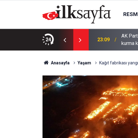
RESMI
AK Part
ı bıçaklı kavga: 4 yaralı
24
23:09
kurma k
Anasayfa
Yaşam
Kağıt fabrikası yang