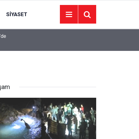
SIYASET
’de
Juventus Inter maçı hangi kanalda, Juventus Int
23:04
oynanacak?
şam