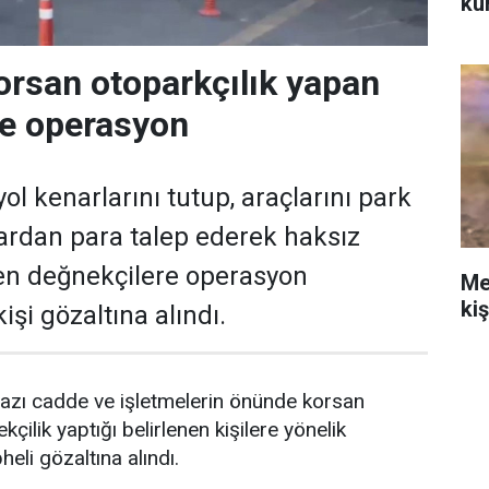
ku
orsan otoparkçılık yapan
re operasyon
ol kenarlarını tutup, araçlarını park
ardan para talep ederek haksız
en değnekçilere operasyon
Me
ki
işi gözaltına alındı.
azı cadde ve işletmelerin önünde korsan
kçilik yaptığı belirlenen kişilere yönelik
li gözaltına alındı.