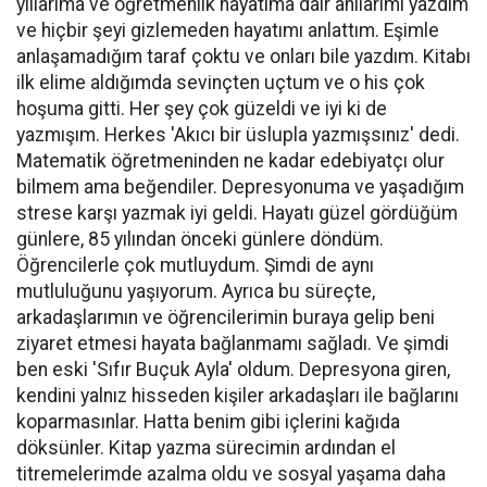
yıllarıma ve öğretmenlik hayatıma dair anılarımı yazdım
ve hiçbir şeyi gizlemeden hayatımı anlattım. Eşimle
anlaşamadığım taraf çoktu ve onları bile yazdım. Kitabı
ilk elime aldığımda sevinçten uçtum ve o his çok
hoşuma gitti. Her şey çok güzeldi ve iyi ki de
yazmışım. Herkes 'Akıcı bir üslupla yazmışsınız' dedi.
Matematik öğretmeninden ne kadar edebiyatçı olur
bilmem ama beğendiler. Depresyonuma ve yaşadığım
strese karşı yazmak iyi geldi. Hayatı güzel gördüğüm
günlere, 85 yılından önceki günlere döndüm.
Öğrencilerle çok mutluydum. Şimdi de aynı
mutluluğunu yaşıyorum. Ayrıca bu süreçte,
arkadaşlarımın ve öğrencilerimin buraya gelip beni
ziyaret etmesi hayata bağlanmamı sağladı. Ve şimdi
ben eski 'Sıfır Buçuk Ayla' oldum. Depresyona giren,
kendini yalnız hisseden kişiler arkadaşları ile bağlarını
koparmasınlar. Hatta benim gibi içlerini kağıda
döksünler. Kitap yazma sürecimin ardından el
titremelerimde azalma oldu ve sosyal yaşama daha