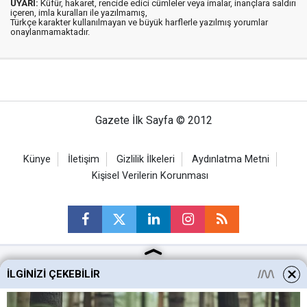
UYARI:
Küfür, hakaret, rencide edici cümleler veya imalar, inançlara saldırı
içeren, imla kuralları ile yazılmamış,
Türkçe karakter kullanılmayan ve büyük harflerle yazılmış yorumlar
onaylanmamaktadır.
Gazete İlk Sayfa © 2012
Künye
İletişim
Gizlilik İlkeleri
Aydınlatma Metni
Kişisel Verilerin Korunması
İLGINIZI ÇEKEBILIR
Ankara Haberleri
Keçiören Haberleri