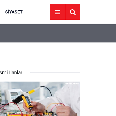
SIYASET
22:14
Tekirdağ’da mezarlıkta bir kişi ölü bulundu
smi İlanlar