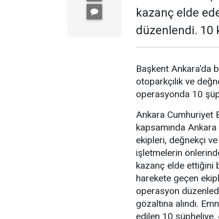
kazanç elde ed
düzenlendi. 10 k
Başkent Ankara'da b
otoparkçılık ve değne
operasyonda 10 şüphe
Ankara Cumhuriyet Ba
kapsamında Ankara 
ekipleri, değnekçi v
işletmelerin önlerin
kazanç elde ettiğini b
harekete geçen ekipl
operasyon düzenledi
gözaltına alındı. Emn
edilen 10 şüpheliye, 