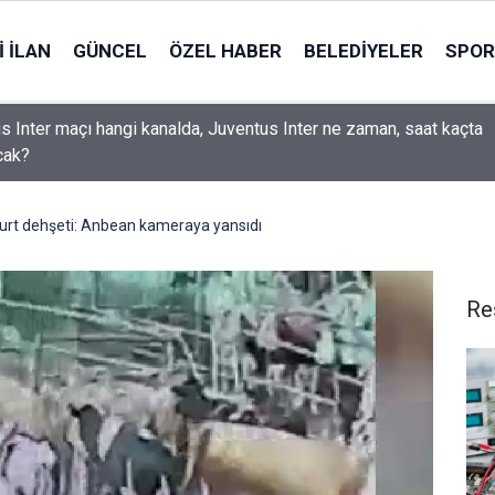
 İLAN
GÜNCEL
ÖZEL HABER
BELEDIYELER
SPOR
s Inter maçı hangi kanalda, Juventus Inter ne zaman, saat kaçta
cak?
urt dehşeti: Anbean kameraya yansıdı
Re