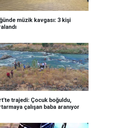
ğünde müzik kavgası: 3 kişi
ralandı
rt'te trajedi: Çocuk boğuldu,
rtarmaya çalışan baba aranıyor