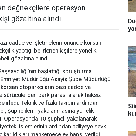
en değnekçilere operasyon
işi gözaltına alındı.
Dü
ya
azı cadde ve işletmelerin önünde korsan
kçilik yaptığı belirlenen kişilere yönelik
li gözaltına alındı.
şsavcılığı'nın başlattığı soruşturma
Emniyet Müdürlüğü Asayiş Şube Müdürlüğü
e korsan otoparkçıların bazı cadde ve
de sürücülerden park parası alarak haksız
elirledi. Teknik ve fiziki takibin ardından
Sii
er, şüphelilerin yakalanmasına yönelik
ku
. Operasyonda 10 şüpheli yakalanarak
iyetteki işlemlerinin ardından adliyeye sevk
çıkarıldıkları mahkemece ev hapsi verildi.