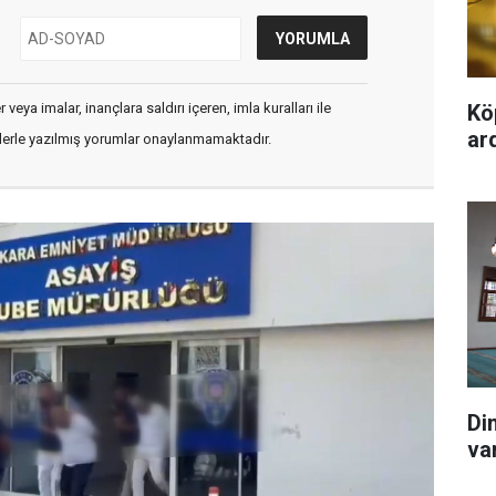
veya imalar, inançlara saldırı içeren, imla kuralları ile
Kö
ard
flerle yazılmış yorumlar onaylanmamaktadır.
Di
va