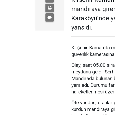
mandıraya giren
Karaköyü'nde y
yansıdı.
Kırşehir Kaman’da ma
güvenlik kamerasına 
Olay, saat 05.00 sır
meydana geldi. Serha
Mandırada bulunan bü
yaraladı. Durumu far
hareketlenmesi üzerin
Öte yandan, o anlar 
kurdun mandıraya gir