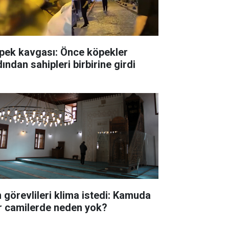
pek kavgası: Önce köpekler
ından sahipleri birbirine girdi
n görevlileri klima istedi: Kamuda
r camilerde neden yok?