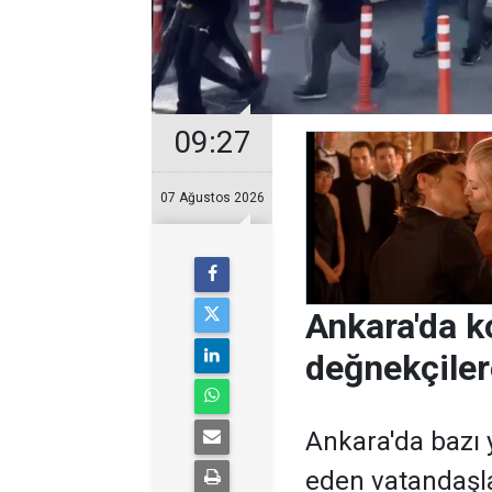
09:27
07 Ağustos 2026
Ankara'da k
değnekçile
Ankara'da bazı y
eden vatandaşl