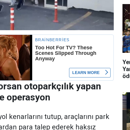
Ye
Ya
ödü
orsan otoparkçılık yapan
re operasyon
ol kenarlarını tutup, araçlarını park
ardan para talep ederek haksız