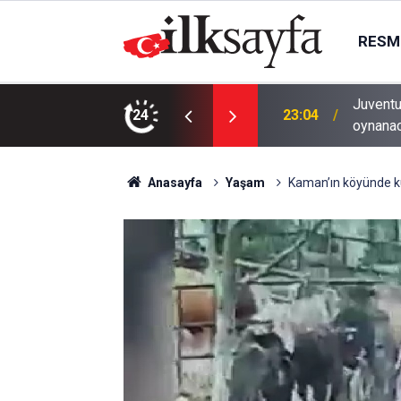
RESMI
Düşünce ve Araştırma Merkezi’ni Keçiören’de
Juventu
24
23:04
oynana
Anasayfa
Yaşam
Kaman’ın köyünde k