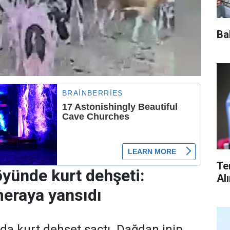
Ba
Te
yünde kurt dehşeti:
Al
eraya yansıdı
da kurt dehşet saçtı. Dağdan inip