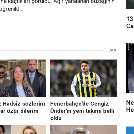
ne kaçtıkları görüldü. Ağır yaralanan buzağının
öğrenildi.
13
Ca
Ne
He