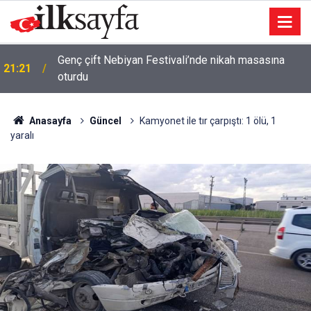
Sağlık kontrolüne götürüldüğü hastanede vurulan
21:01
istismar şüphelisi hayatını kaybetti
Anasayfa
Güncel
Kamyonet ile tır çarpıştı: 1 ölü, 1
yaralı