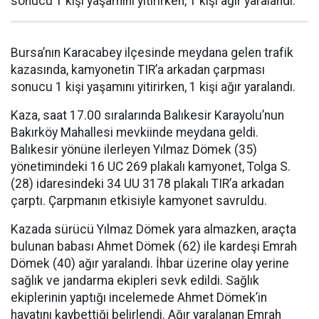
sonucu 1 kişi yaşamını yitirirken, 1 kişi ağır yaralandı.
Bursa’nın Karacabey ilçesinde meydana gelen trafik
kazasında, kamyonetin TIR’a arkadan çarpması
sonucu 1 kişi yaşamını yitirirken, 1 kişi ağır yaralandı.
Kaza, saat 17.00 sıralarında Balıkesir Karayolu’nun
Bakırköy Mahallesi mevkiinde meydana geldi.
Balıkesir yönüne ilerleyen Yılmaz Dömek (35)
yönetimindeki 16 UC 269 plakalı kamyonet, Tolga S.
(28) idaresindeki 34 UU 3178 plakalı TIR’a arkadan
çarptı. Çarpmanın etkisiyle kamyonet savruldu.
Kazada sürücü Yılmaz Dömek yara almazken, araçta
bulunan babası Ahmet Dömek (62) ile kardeşi Emrah
Dömek (40) ağır yaralandı. İhbar üzerine olay yerine
sağlık ve jandarma ekipleri sevk edildi. Sağlık
ekiplerinin yaptığı incelemede Ahmet Dömek’in
hayatını kaybettiği belirlendi. Ağır yaralanan Emrah