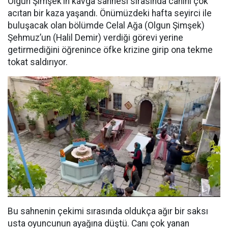
Olgun Şimşek’in kavga sahnesi sırasında canını çok
acıtan bir kaza yaşandı. Önümüzdeki hafta seyirci ile
buluşacak olan bölümde Celal Ağa (Olgun Şimşek)
Şehmuz’un (Halil Demir) verdiği görevi yerine
getirmediğini öğrenince öfke krizine girip ona tekme
tokat saldırıyor.
Bu sahnenin çekimi sırasında oldukça ağır bir saksı
usta oyuncunun ayağına düştü. Canı çok yanan