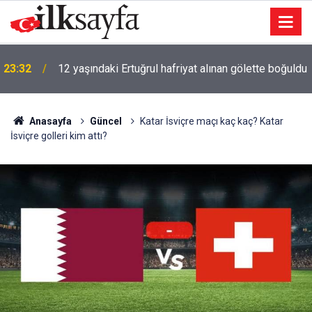
23:32
12 yaşındaki Ertuğrul hafriyat alınan gölette boğuldu
Anasayfa
Güncel
Katar İsviçre maçı kaç kaç? Katar
İsviçre golleri kim attı?