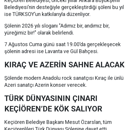
Keçiören Belediyesi, önceki yıllar Ankara Büyükşehir
Belediyesi’nin desteğiyle gerçekleştirdiği şöleni bu yıl
ise TÜRKSOY’un katkılarıyla düzenliyor.
Şölenin 2026 yılı sloganı "Adımız bir, andımız bir,
yüreğimiz bir!" olarak belirlendi.
7 Ağustos Cuma günü saat 19.00’da gerçekleşecek
şölenin adresi ise Lavanta ve Gül Bahçesi.
KIRAÇ VE AZERİN SAHNE ALACAK
Şölende modern Anadolu rock sanatçısı Kıraç ile ünlü
Azeri sanatçı Azerin konser verecek.
TÜRK DÜNYASININ ÇINARI
KEÇİÖREN’DE KÖK SALIYOR
Keçiören Belediye Başkanı Mesut Özarslan, tüm
Keçiörenlileri Türk Dünyası Şölenine davet etti.