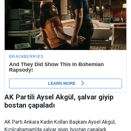
AK Partili Aysel Akgül, şalvar giyip
bostan çapaladı
AK Parti Ankara Kadın Kolları Başkanı Aysel Akgül,
Kızılcahamam’da şalvar giyip, bostan çapaladı.