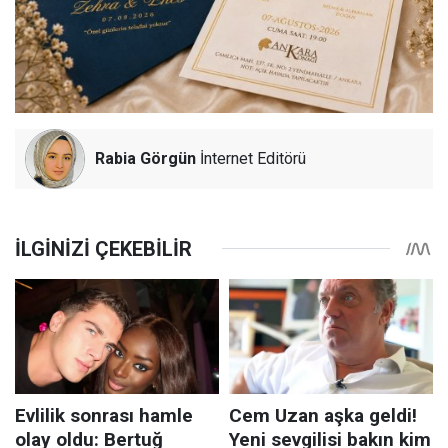
Rabia Görgün
İnternet Editörü