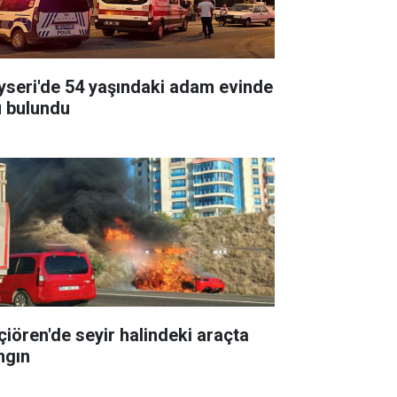
yseri'de 54 yaşındaki adam evinde
ü bulundu
çiören'de seyir halindeki araçta
ngın