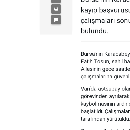
kayıp başvurusu
çalışmaları son
bulundu.
Bursa’nın Karacabey 
Fatih Tosun, sahil h
Ailesinin gece saatl
çalışmalarına güvenli
Van’da astsubay olar
görevinden ayrılara
kaybolmasının ardın
başlatıldı. Çalışmala
tarafından yürütüldü