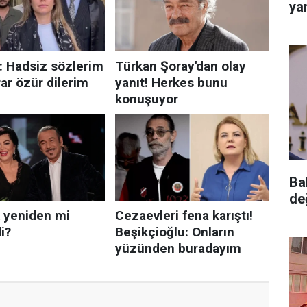
yar
Ba
de