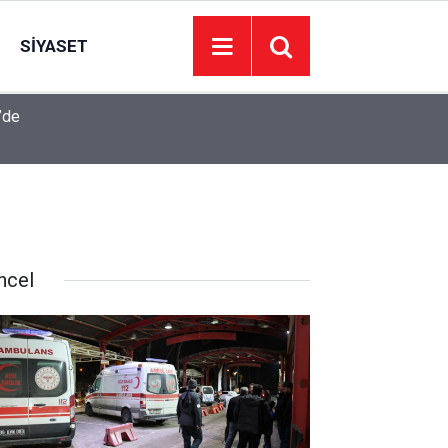
SIYASET
’de
Juventus Inter maçı hangi kanalda, Juventus Int
23:04
oynanacak?
ncel