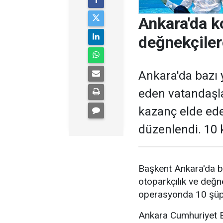
Ankara'da k
değnekçile
Ankara'da bazı y
eden vatandaşl
kazanç elde ed
düzenlendi. 10 k
Başkent Ankara'da b
otoparkçılık ve değne
operasyonda 10 şüphe
Ankara Cumhuriyet Ba