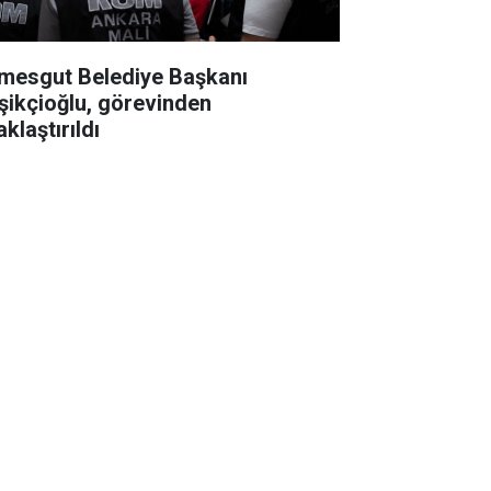
imesgut Belediye Başkanı
şikçioğlu, görevinden
klaştırıldı