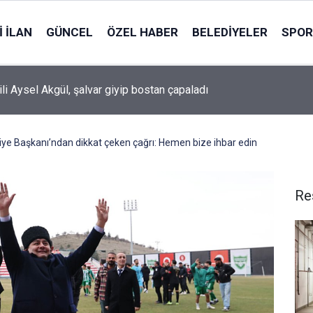
 İLAN
GÜNCEL
ÖZEL HABER
BELEDIYELER
SPOR
ili Aysel Akgül, şalvar giyip bostan çapaladı
iye Başkanı’ndan dikkat çeken çağrı: Hemen bize ihbar edin
Re