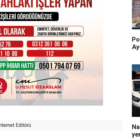
Pol
Ay
nternet Editörü
Na
yen