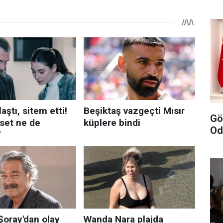
Gö
Od