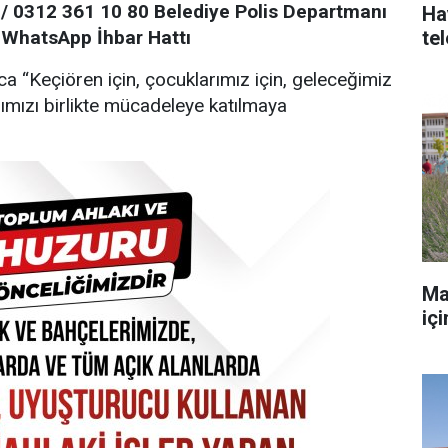
/ 0312 361 10 80 Belediye Polis Departmanı
Ha
 WhatsApp İhbar Hattı
te
a “Keçiören için, çocuklarımız için, geleceğimiz
rımızı birlikte mücadeleye katılmaya
Ma
iç