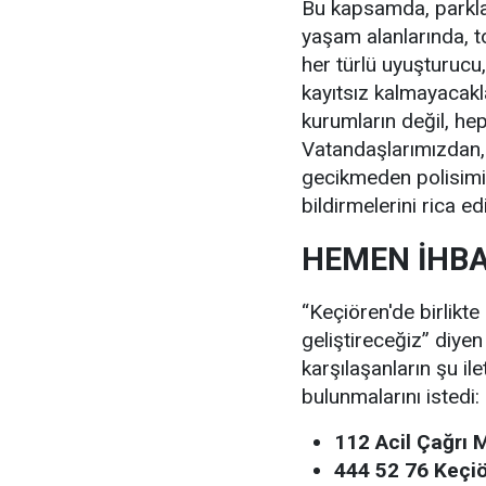
Bu kapsamda, parkla
yaşam alanlarında, t
her türlü uyuşturucu
kayıtsız kalmayacak
kurumların değil, hep
Vatandaşlarımızdan, 
gecikmeden polisimiz
bildirmelerini rica ed
HEMEN İHBA
“Keçiören'de birlikte 
geliştireceğiz” diye
karşılaşanların şu il
bulunmalarını istedi:
112 Acil Çağrı 
444 52 76 Keçiö