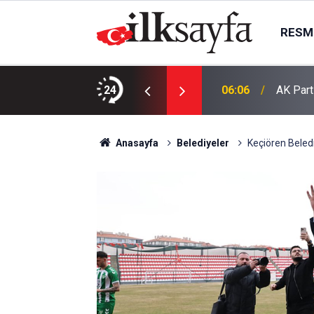
RESMI
esis çalışmaya başladı
24
06:06
AK Part
Anasayfa
Belediyeler
Keçiören Beled