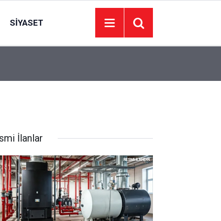
SIYASET
05:50
Haymana Sığırcık Yaylasında cep telefonları çe
smi İlanlar