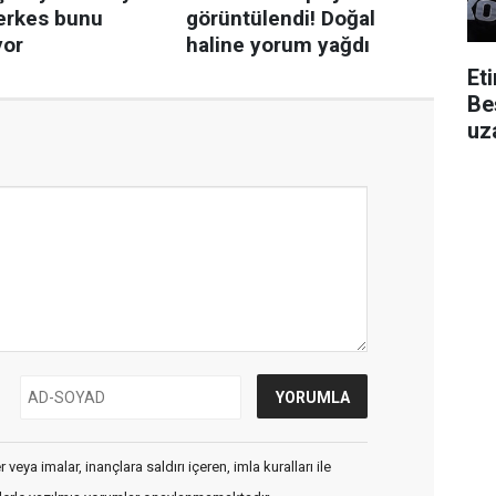
Et
Be
uza
veya imalar, inançlara saldırı içeren, imla kuralları ile