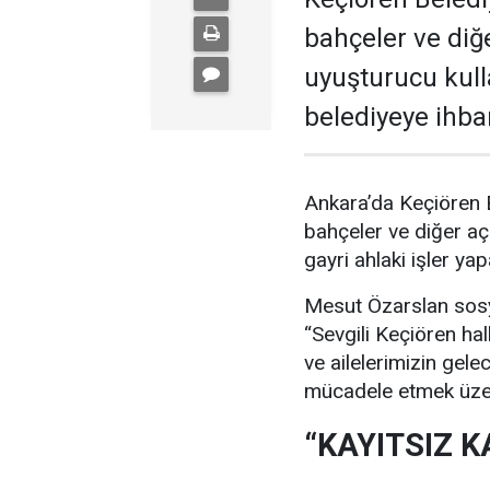
bahçeler ve diğe
uyuşturucu kull
belediyeye ihbar
Ankara’da Keçiören 
bahçeler ve diğer açı
gayri ahlaki işler ya
Mesut Özarslan sosy
“Sevgili Keçiören hal
ve ailelerimizin gele
mücadele etmek üzere
“KAYITSIZ 