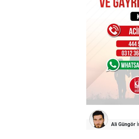
Ali Güngör
İ