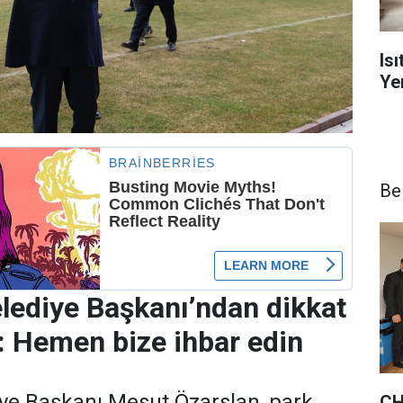
Is
Yen
Be
lediye Başkanı’ndan dikkat
: Hemen bize ihbar edin
ye Başkanı Mesut Özarslan, park,
CH