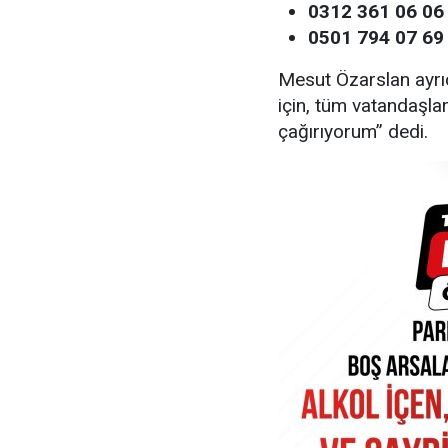
0312 361 06 06 
0501 794 07 69
Mesut Özarslan ayrıc
için, tüm vatandaşla
çağırıyorum” dedi.