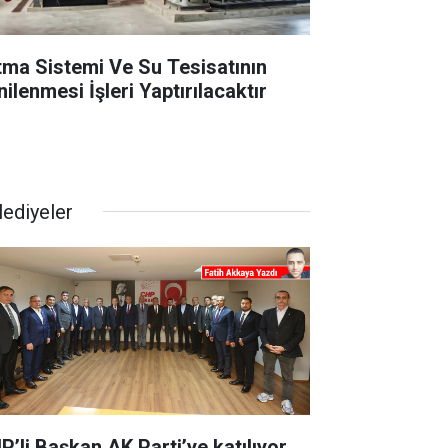
ıtma Sistemi Ve Su Tesisatının
ilenmesi İşleri Yaptırılacaktır
lediyeler
P’li Başkan AK Parti’ye katılıyor