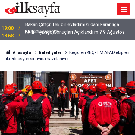
Milli Piyango Sonuçları Açıklandı mı? 9 Ağustos
18:58
Milli Piyango'da Kazanan Numaralar Hangileri?
Anasayfa
Belediyeler
Keçiören KEÇ-TİM AFAD ekipleri
akreditasyon sınavına hazırlanıyor