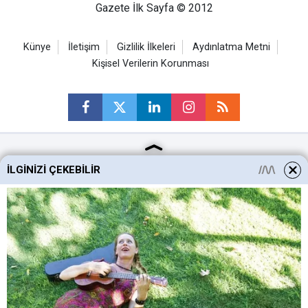
Gazete İlk Sayfa © 2012
Künye
İletişim
Gizlilik İlkeleri
Aydınlatma Metni
Kişisel Verilerin Korunması
Ankara Haberleri
İLGINIZI ÇEKEBILIR
Keçiören Haberleri
Altındağ Haberleri
Sincan Haberleri
Mamak Haberleri