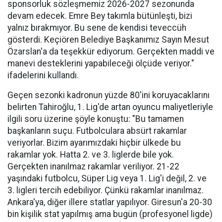
sponsorluk sözleşmemiz 2026-2027 sezonunda
devam edecek. Emre Bey takımla bütünleşti, bizi
yalnız bırakmıyor. Bu sene de kendisi teveccüh
gösterdi. Keçiören Belediye Başkanımız Sayın Mesut
Özarslan'a da teşekkür ediyorum. Gerçekten maddi ve
manevi desteklerini yapabileceği ölçüde veriyor."
ifadelerini kullandı.
Geçen sezonki kadronun yüzde 80'ini koruyacaklarını
belirten Tahiroğlu, 1. Lig'de artan oyuncu maliyetleriyle
ilgili soru üzerine şöyle konuştu: "Bu tamamen
başkanların suçu. Futbolculara absürt rakamlar
veriyorlar. Bizim ayarımızdaki hiçbir ülkede bu
rakamlar yok. Hatta 2. ve 3. liglerde bile yok.
Gerçekten inanılmaz rakamlar veriliyor. 21-22
yaşındaki futbolcu, Süper Lig veya 1. Lig'i değil, 2. ve
3. ligleri tercih edebiliyor. Çünkü rakamlar inanılmaz.
Ankara'ya, diğer illere statlar yapılıyor. Giresun'a 20-30
bin kişilik stat yapılmış ama bugün (profesyonel ligde)