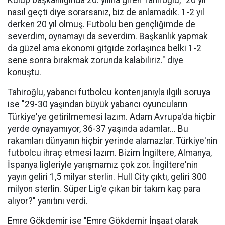
Kulüp başkanlığında 20. yılına giren Tahiroğlu, "20 yıl
nasıl geçti diye sorarsanız, biz de anlamadık. 1-2 yıl
derken 20 yıl olmuş. Futbolu ben gençliğimde de
severdim, oynamayı da severdim. Başkanlık yapmak
da güzel ama ekonomi gitgide zorlaşınca belki 1-2
sene sonra bırakmak zorunda kalabiliriz." diye
konuştu.
Tahiroğlu, yabancı futbolcu kontenjanıyla ilgili soruya
ise "29-30 yaşından büyük yabancı oyuncuların
Türkiye'ye getirilmemesi lazım. Adam Avrupa'da hiçbir
yerde oynayamıyor, 36-37 yaşında adamlar... Bu
rakamları dünyanın hiçbir yerinde alamazlar. Türkiye'nin
futbolcu ihraç etmesi lazım. Bizim İngiltere, Almanya,
İspanya ligleriyle yarışmamız çok zor. İngiltere'nin
yayın geliri 1,5 milyar sterlin. Hull City çıktı, geliri 300
milyon sterlin. Süper Lig'e çıkan bir takım kaç para
alıyor?" yanıtını verdi.
Emre Gökdemir ise "Emre Gökdemir İnşaat olarak