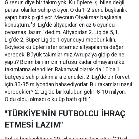
Giresun diye bir takım yok. Kulüplere işi bilen değil,
parası olanlar sahip çıkıyor. O da 1-2 sene başkanlık
yapıp bırakıp gidiyor. Mecnun Otyakmaz başkanla
konuştum, '3. Lig'de altyapıdan en az 6 oyuncu
oynaması lazım.' dedim. Altyapıdan 2. Lig'de 5, 1.
Lig'de 2, Süper Lig'de 1 oyuncuyu mecbur kılın.
Böylece kulüpler ister istemez altyapılarına değer
verecek. Büyük takımlarımız Avrupa'ya gidip de ne
yaptı? Bizim bir ilimizin nüfusu kadar olmayan ülke
takımlarına elendiler. Rakamsal olarak da 10'da 1
bütçeye sahip takımlara elendiler. 2. Lig'de bir forvet
için 30-35 milyondan bahsediyorlar. Bu rakamları nasıl
verecekler? 2. Lig'de bir kulübün geliri 8-10 milyon.
Oldu oldu, olmadı o kulüp battı gitti."
"TÜRKİYE'NİN FUTBOLCU İHRAÇ
ETMESİ LAZIM"