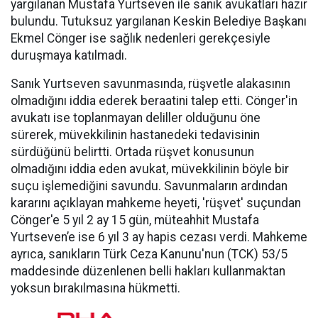
yargılanan Mustafa Yurtseven ile sanık avukatları hazır
bulundu. Tutuksuz yargılanan Keskin Belediye Başkanı
Ekmel Cönger ise sağlık nedenleri gerekçesiyle
duruşmaya katılmadı.
Sanık Yurtseven savunmasında, rüşvetle alakasının
olmadığını iddia ederek beraatini talep etti. Cönger'in
avukatı ise toplanmayan deliller olduğunu öne
sürerek, müvekkilinin hastanedeki tedavisinin
sürdüğünü belirtti. Ortada rüşvet konusunun
olmadığını iddia eden avukat, müvekkilinin böyle bir
suçu işlemediğini savundu. Savunmaların ardından
kararını açıklayan mahkeme heyeti, 'rüşvet' suçundan
Cönger'e 5 yıl 2 ay 15 gün, müteahhit Mustafa
Yurtseven’e ise 6 yıl 3 ay hapis cezası verdi. Mahkeme
ayrıca, sanıkların Türk Ceza Kanunu'nun (TCK) 53/5
maddesinde düzenlenen belli hakları kullanmaktan
yoksun bırakılmasına hükmetti.