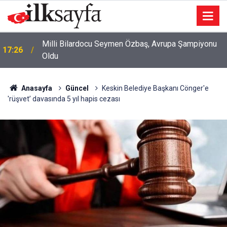
Yenimahalle Belediyesi Batıkent Ek Hizmet Binasını
17:00
yeniliyor
Anasayfa
Güncel
Keskin Belediye Başkanı Cönger'e
'rüşvet’ davasında 5 yıl hapis cezası