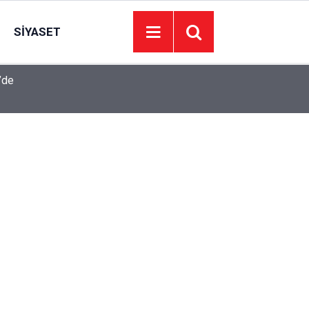
SIYASET
’de
Juventus Inter maçı hangi kanalda, Juventus Int
23:04
oynanacak?