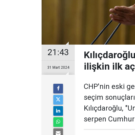
21:43
Kılıçdaroğl
ilişkin ilk 
31 Mart 2024
CHP'nin eski ge
seçim sonuçları
Kılıçdaroğlu, "U
serpen Cumhuriy