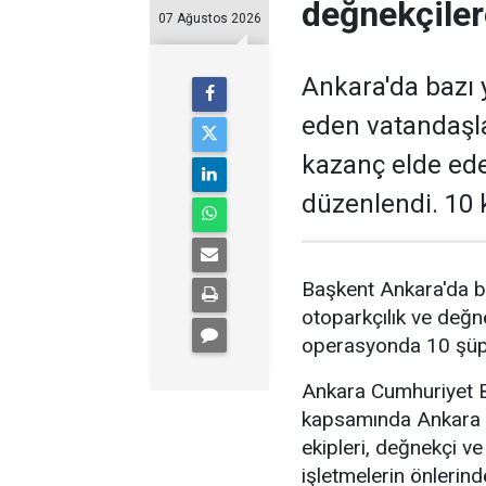
değnekçile
07 Ağustos 2026
Ankara'da bazı y
eden vatandaşl
kazanç elde ed
düzenlendi. 10 k
Başkent Ankara'da b
otoparkçılık ve değne
operasyonda 10 şüphe
Ankara Cumhuriyet Ba
kapsamında Ankara 
ekipleri, değnekçi v
işletmelerin önlerin