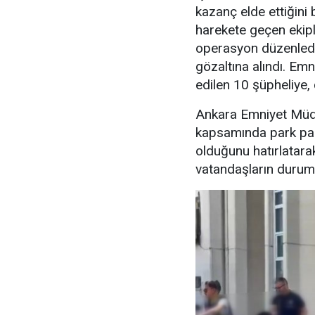
kazanç elde ettiğini b
harekete geçen ekipl
operasyon düzenledi
gözaltına alındı. Emn
edilen 10 şüpheliye, 
Ankara Emniyet Müdü
kapsamında park para
olduğunu hatırlatara
vatandaşların durumu