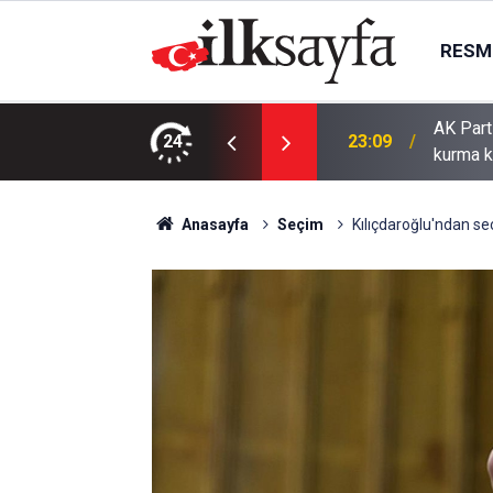
RESMI
AK Part
ı bıçaklı kavga: 4 yaralı
24
23:09
kurma k
Anasayfa
Seçim
Kılıçdaroğlu'ndan seç