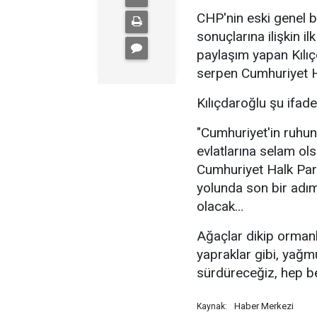
CHP'nin eski genel 
sonuçlarına ilişkin 
paylaşım yapan Kılıç
serpen Cumhuriyet Ha
Kılıçdaroğlu şu ifadel
"Cumhuriyet'in ruhun
evlatlarına selam ol
Cumhuriyet Halk Part
yolunda son bir adım 
olacak…
Ağaçlar dikip orman
yapraklar gibi, yağ
sürdüreceğiz, hep be
Haber Merkezi
Kaynak: