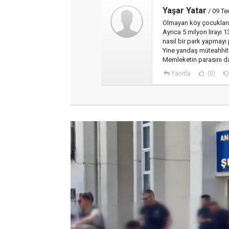
Yaşar Yatar
/ 09 T
Olmayan köy çocukları 
Ayrıca 5 milyon lirayı 
nasıl bir park yapmayı 
Yine yandaş müteahhit
Memleketin parasını d
Yanıtla
(0)