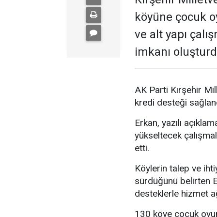
köyüne çocuk oy
ve alt yapı çalış
imkanı oluşturd
AK Parti Kırşehir Mil
kredi desteği sağlandı
Erkan, yazılı açıklam
yükseltecek çalışmal
etti.
Köylerin talep ve ihti
sürdüğünü belirten 
desteklerle hizmet ağı
130 köye çocuk oyun p