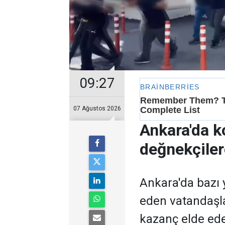
09:27
07 Ağustos 2026
Ankara'da k
değnekçile
Ankara'da bazı y
eden vatandaşl
kazanç elde ed