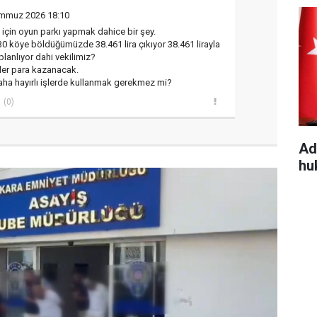
emmuz 2026 18:10
için oyun parkı yapmak dahice bir şey.
130 köye böldüğümüzde 38.461 lira çıkıyor 38.461 lirayla
planlıyor dahi vekilimiz?
ler para kazanacak.
aha hayırlı işlerde kullanmak gerekmez mi?
(0)
Ad
hu