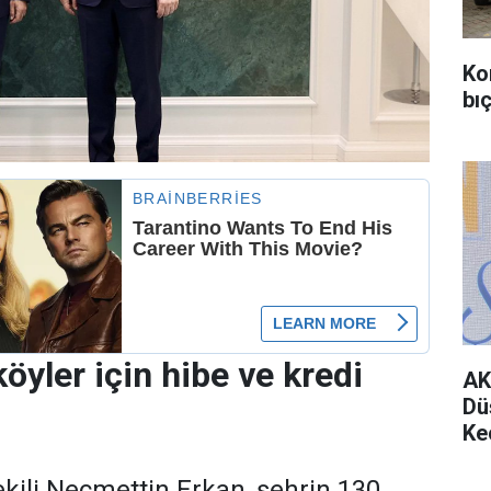
Ko
bıç
köyler için hibe ve kredi
AK
Dü
Ke
ekili Necmettin Erkan, şehrin 130