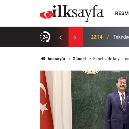
RESMI
da, Juventus Inter ne zaman, saat kaçta
24
22:14
Tekirda
Anasayfa
Güncel
Kırşehir'de köyler iç