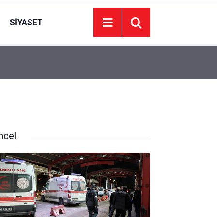
SIYASET
22:09
İzmir’de 44 kişi hayatını kaybetti… 7 Ağustos 20
ncel