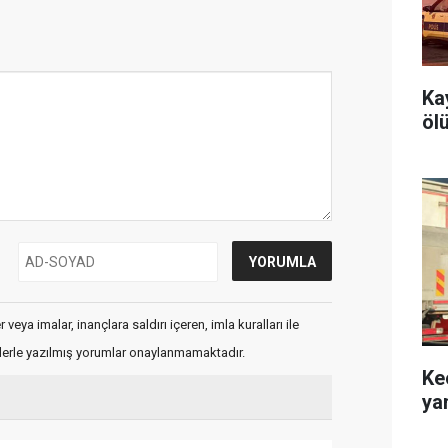
Ka
öl
veya imalar, inançlara saldırı içeren, imla kuralları ile
flerle yazılmış yorumlar onaylanmamaktadır.
Ke
ya