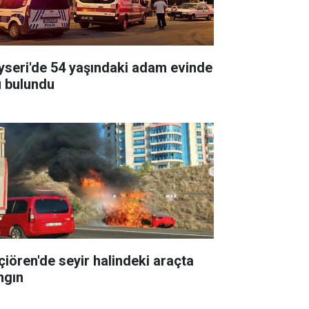
yseri'de 54 yaşındaki adam evinde
ü bulundu
çiören'de seyir halindeki araçta
ngın