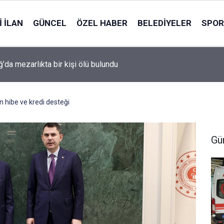
 İLAN
GÜNCEL
ÖZEL HABER
BELEDIYELER
SPOR
ğ’da mezarlıkta bir kişi ölü bulundu
in hibe ve kredi desteği
Gü