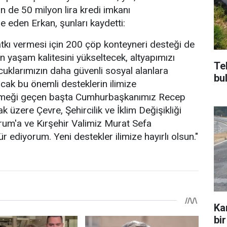
çin de 50 milyon lira kredi imkanı
e eden Erkan, şunları kaydetti:
atkı vermesi için 200 çöp konteyneri desteği de
n yaşam kalitesini yükseltecek, altyapımızı
Te
uklarımızın daha güvenli sosyal alanlara
bu
ak bu önemli desteklerin ilimize
emeği geçen başta Cumhurbaşkanımız Recep
 üzere Çevre, Şehircilik ve İklim Değişikliği
um'a ve Kırşehir Valimiz Murat Sefa
 ediyorum. Yeni destekler ilimize hayırlı olsun."
Ka
bir