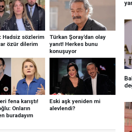
yar
Ba
de