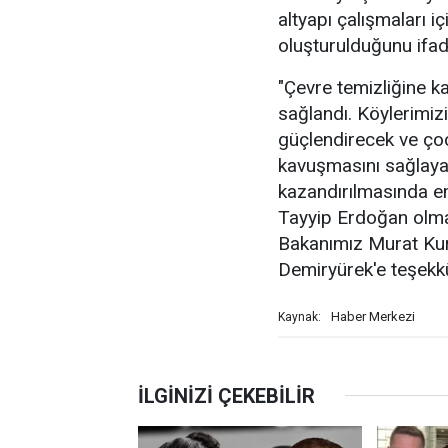
altyapı çalışmaları i
oluşturulduğunu ifad
"Çevre temizliğine k
sağlandı. Köylerimizi
güçlendirecek ve çoc
kavuşmasını sağlayac
kazandırılmasında 
Tayyip Erdoğan olmak
Bakanımız Murat Kur
Demiryürek'e teşekkür
Haber Merkezi
Kaynak: