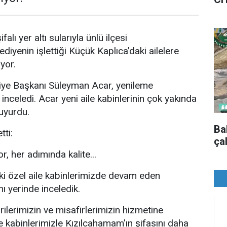
alı yer altı sularıyla ünlü ilçesi
iyenin işlettiği Küçük Kaplıca’daki ailelere
iyor.
ye Başkanı Süleyman Acar, yenileme
 inceledi. Acar yeni aile kabinlerinin çok yakında
uyurdu.
Ba
tti:
ça
, her adımında kalite...
i özel aile kabinlerimizde devam eden
ı yerinde inceledik.
lerimizin ve misafirlerimizin hizmetine
e kabinlerimizle Kızılcahamam’ın şifasını daha