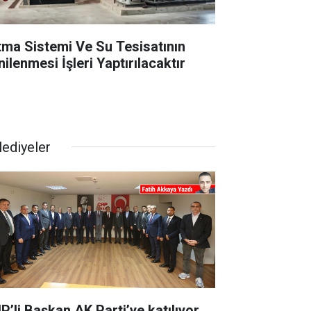
ıtma Sistemi Ve Su Tesisatının
ilenmesi İşleri Yaptırılacaktır
lediyeler
P’li Başkan AK Parti’ye katılıyor