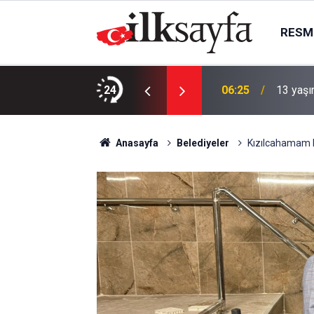
RESMI
yor
24
06:25
13 yaşı
Anasayfa
Belediyeler
Kızılcahamam ka