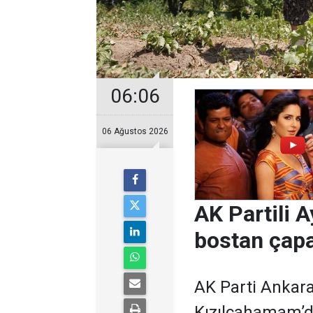
06:06
06 Ağustos 2026
AK Partili A
bostan çapa
AK Parti Ankara
Kızılcahamam’da