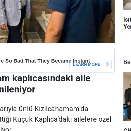
Is
Yen
Be
m kaplıcasındaki aile
nileniyor
sularıyla ünlü Kızılcahamam’da
ttiği Küçük Kaplıca’daki ailelere özel
iyor.
CH