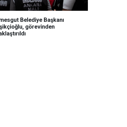
imesgut Belediye Başkanı
şikçioğlu, görevinden
klaştırıldı