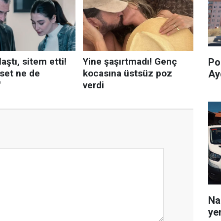
Pol
Ay
Na
yen