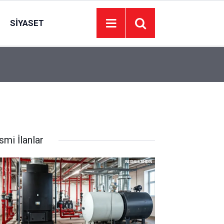
SIYASET
06:16
Bala asfaltını kendi üretecek: Tesis çalışmaya b
smi İlanlar