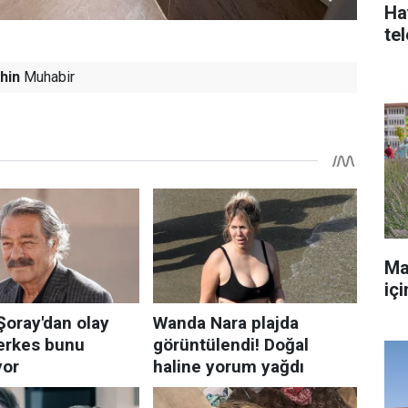
Ha
te
hin
Muhabir
Ma
iç