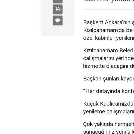
Başkent Ankara’nın şif
Kızılcahamam’da beled
özel kabinler yenilen
Kızılcahamam Beledi
çalışmalarını yerinde
hizmette olacağını d
Başkan şunları kayde
“Her detayında konfor
Küçük Kaplıcamızdak
yenileme çalışmaların
Çok yakında hemşehri
sunacağımız yeni ail