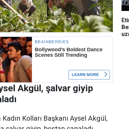
Et
Be
uza
ysel Akgül, şalvar giyip
ladı
 Kadın Kolları Başkanı Aysel Akgül,
 şalvar giyip, bostan çapaladı.