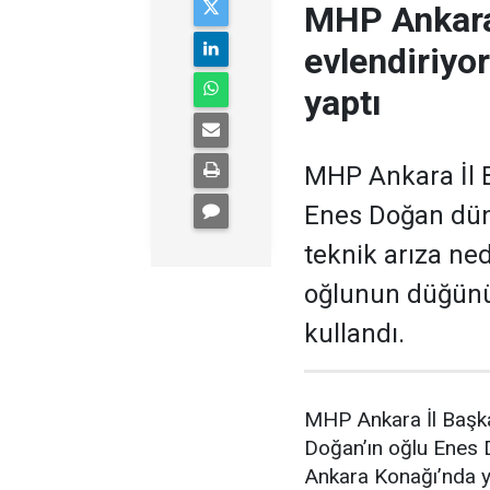
MHP Ankara
evlendiriyo
yaptı
MHP Ankara İl B
Enes Doğan düny
teknik arıza ne
oğlunun düğünü
kullandı.
MHP Ankara İl Başka
Doğan’ın oğlu Enes
Ankara Konağı’nda ya