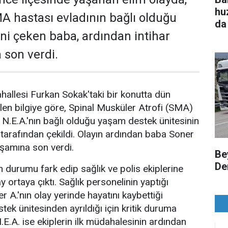
hu
A hastası evladının bağlı olduğu
da
şini çeken baba, ardından intihar
 son verdi.
ahallesi Furkan Sokak'taki bir konutta dün
len bilgiye göre, Spinal Musküler Atrofi (SMA)
 N.E.A.'nın bağlı olduğu yaşam destek ünitesinin
. tarafından çekildi. Olayın ardından baba Soner
aşamına son verdi.
Be
Den
n durumu fark edip sağlık ve polis ekiplerine
 ortaya çıktı. Sağlık personelinin yaptığı
 A.'nın olay yerinde hayatını kaybettiği
tek ünitesinden ayrıldığı için kritik duruma
.E.A. ise ekiplerin ilk müdahalesinin ardından