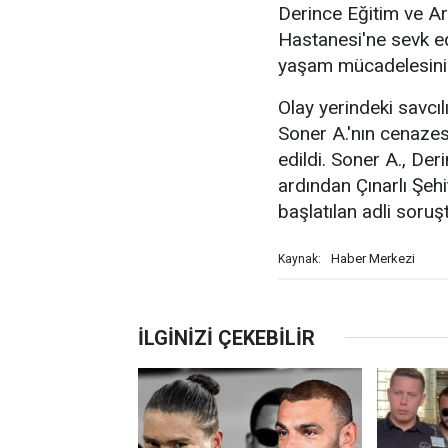
Derince Eğitim ve Ar
Hastanesi'ne sevk e
yaşam mücadelesinin
Olay yerindeki savcı
Soner A.'nın cenazesi
edildi. Soner A., De
ardından Çınarlı Şehit
başlatılan adli soru
Haber Merkezi
Kaynak: