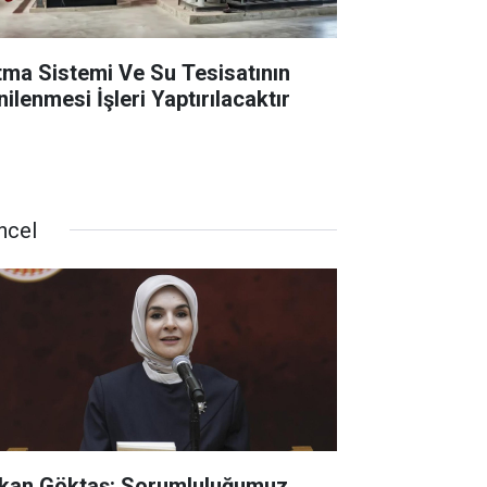
ıtma Sistemi Ve Su Tesisatının
ilenmesi İşleri Yaptırılacaktır
ncel
kan Göktaş: Sorumluluğumuz,