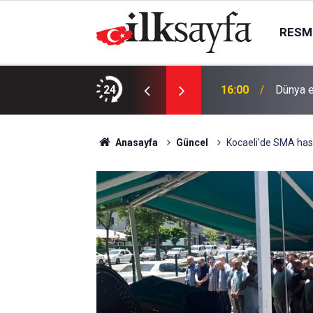
RESMI
rör Propagandası Yapan Şüpheli Yakalandı
24
16:00
Dünya e
Anasayfa
Güncel
Kocaeli'de SMA hast