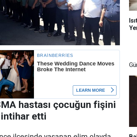
Is
Yen
Gü
SMA hastası çocuğun fişini
ntihar etti
ince ilçesinde yaşanan elim olayda,
Ba