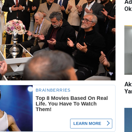
Ad
Ok
Ak
Ya