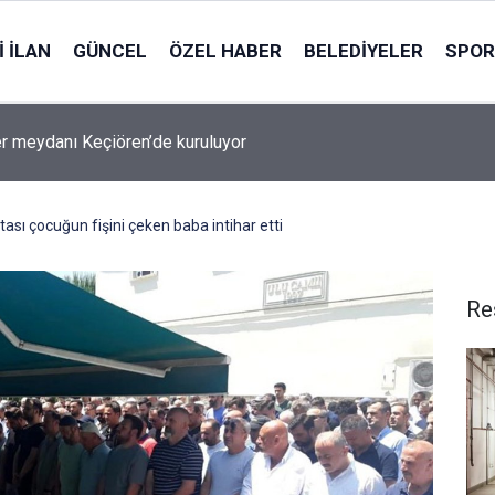
 İLAN
GÜNCEL
ÖZEL HABER
BELEDIYELER
SPOR
r meydanı Keçiören’de kuruluyor
ası çocuğun fişini çeken baba intihar etti
Re