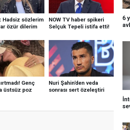
6 
av
İn
se