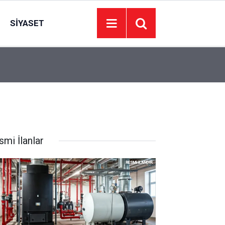
SIYASET
15:00
Ayaş Yaz Şenliğini sona erdi
smi İlanlar