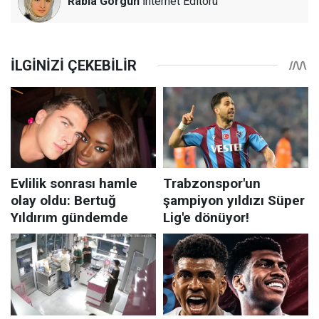
Rabia Görgün
İnternet Editörü