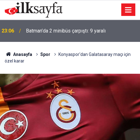
Ömer Bolat: İlişkilerimizi daha kurumsal bir zemine
23:04
taşımak konusunda kararlıyız
Anasayfa
Spor
Konyaspor'dan Galatasaray maçı için
özel karar