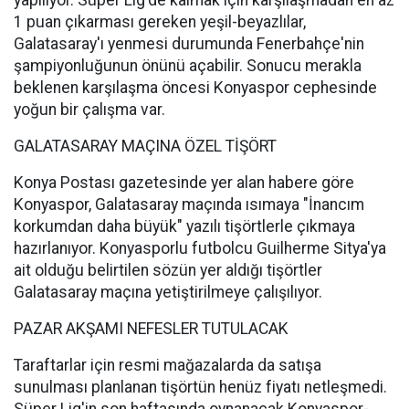
yapılıyor. Süper Lig'de kalmak için karşılaşmadan en az
1 puan çıkarması gereken yeşil-beyazlılar,
Galatasaray'ı yenmesi durumunda Fenerbahçe'nin
şampiyonluğunun önünü açabilir. Sonucu merakla
beklenen karşılaşma öncesi Konyaspor cephesinde
yoğun bir çalışma var.
GALATASARAY MAÇINA ÖZEL TİŞÖRT
Konya Postası gazetesinde yer alan habere göre
Konyaspor, Galatasaray maçında ısımaya "İnancım
korkumdan daha büyük" yazılı tişörtlerle çıkmaya
hazırlanıyor. Konyasporlu futbolcu Guilherme Sitya'ya
ait olduğu belirtilen sözün yer aldığı tişörtler
Galatasaray maçına yetiştirilmeye çalışılıyor.
PAZAR AKŞAMI NEFESLER TUTULACAK
Taraftarlar için resmi mağazalarda da satışa
sunulması planlanan tişörtün henüz fiyatı netleşmedi.