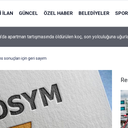
 İLAN
GÜNCEL
ÖZEL HABER
BELEDIYELER
SPOR
’da apartman tartışmasında öldürülen koç, son yolculuğuna uğurl
s sonuçları için geri sayım
Re