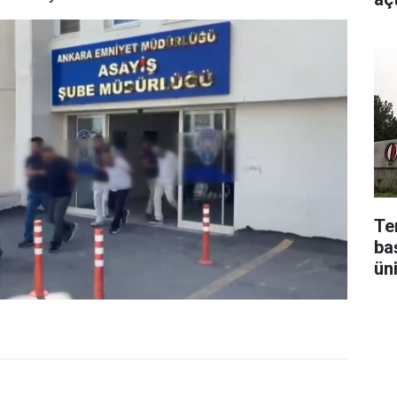
Te
baş
ün