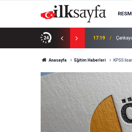
RESMI
ma bugün kimin maçı var, hangi kanalda?
24
17:19
Çankaya
Anasayfa
Eğitim Haberleri
KPSS lisan