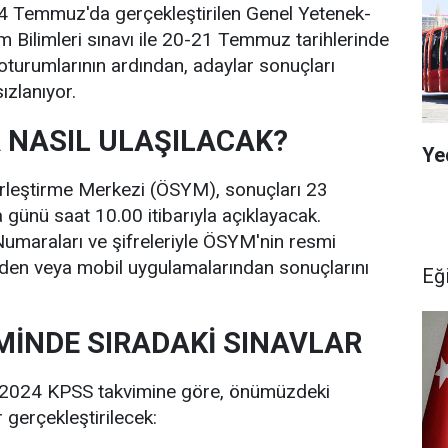
14 Temmuz'da gerçekleştirilen Genel Yetenek-
im Bilimleri sınavı ile 20-21 Temmuz tarihlerinde
oturumlarının ardından, adaylar sonuçları
ızlanıyor.
NASIL ULAŞILACAK?
Ye
leştirme Merkezi (ÖSYM), sonuçları 23
ünü saat 10.00 itibarıyla açıklayacak.
 Numaraları ve şifreleriyle ÖSYM'nin resmi
inden veya mobil uygulamalarından sonuçlarını
Eğ
MİNDE SIRADAKİ SINAVLAR
 2024 KPSS takvimine göre, önümüzdeki
gerçekleştirilecek: