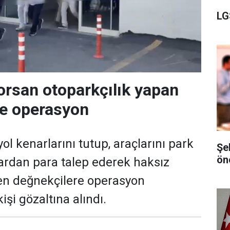
LG
orsan otoparkçılık yapan
re operasyon
ol kenarlarını tutup, araçlarını park
Şe
ön
ardan para talep ederek haksız
en değnekçilere operasyon
işi gözaltına alındı.