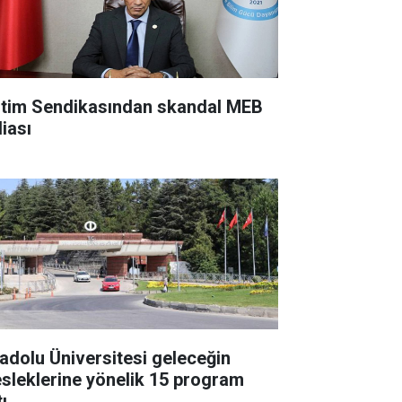
itim Sendikasından skandal MEB
diası
adolu Üniversitesi geleceğin
sleklerine yönelik 15 program
ı