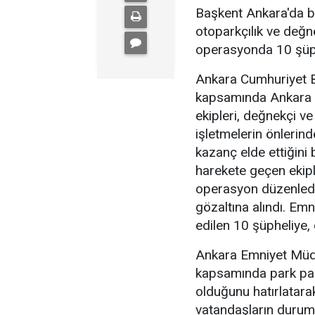
Başkent Ankara'da b
otoparkçılık ve değne
operasyonda 10 şüphe
Ankara Cumhuriyet Ba
kapsamında Ankara 
ekipleri, değnekçi v
işletmelerin önlerin
kazanç elde ettiğini b
harekete geçen ekipl
operasyon düzenledi
gözaltına alındı. Emn
edilen 10 şüpheliye, 
Ankara Emniyet Müdü
kapsamında park para
olduğunu hatırlatara
vatandaşların durumu