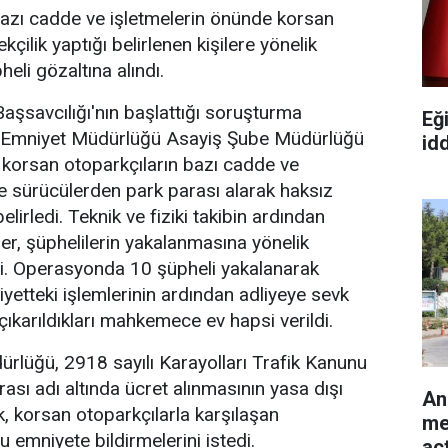
azı cadde ve işletmelerin önünde korsan
kçilik yaptığı belirlenen kişilere yönelik
li gözaltına alındı.
şsavcılığı'nın başlattığı soruşturma
Eğ
Emniyet Müdürlüğü Asayiş Şube Müdürlüğü
id
e korsan otoparkçıların bazı cadde ve
de sürücülerden park parası alarak haksız
elirledi. Teknik ve fiziki takibin ardından
er, şüphelilerin yakalanmasına yönelik
. Operasyonda 10 şüpheli yakalanarak
iyetteki işlemlerinin ardından adliyeye sevk
çıkarıldıkları mahkemece ev hapsi verildi.
rlüğü, 2918 sayılı Karayolları Trafik Kanunu
sı adı altında ücret alınmasının yasa dışı
An
k, korsan otoparkçılarla karşılaşan
me
 emniyete bildirmelerini istedi.
açt