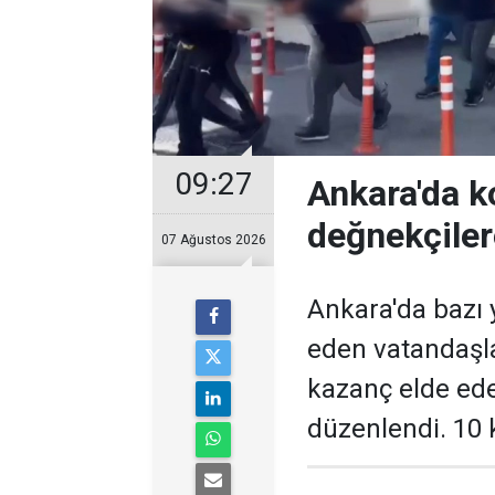
09:27
Ankara'da k
değnekçile
07 Ağustos 2026
Ankara'da bazı y
eden vatandaşl
kazanç elde ed
düzenlendi. 10 k