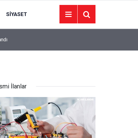
SIYASET
andı
17:18
İletişim Başkanı Duran: Mekke Anlaşması tarihi b
smi İlanlar