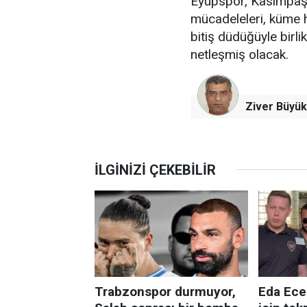
Eyüpspor, Kasımpaşa
mücadeleleri, küme h
bitiş düdüğüyle birli
netleşmiş olacak.
Ziver Büyük