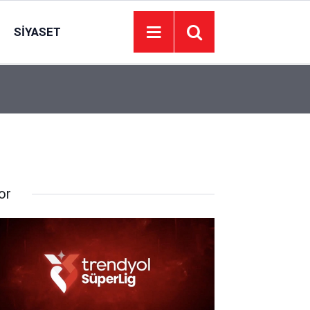
SIYASET
13:00
Keçiören Belediyesi Kur’an talebelerine ikramd
or