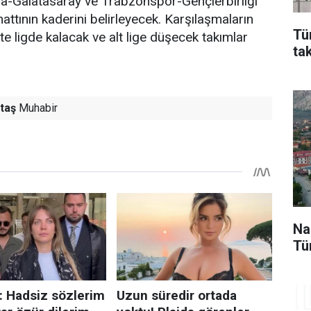
-Galatasaray ve Trabzonspor-Gençlerbirliği
attının kaderini belirleyecek. Karşılaşmaların
Tü
kte ligde kalacak ve alt lige düşecek takımlar
ta
taş
Muhabir
Na
Tü