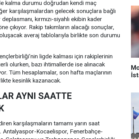
ligde kalma durumu doğrudan kendi maç
ğer karşılaşmalardan gelecek sonuçlara bağlı
deplasmanı, kırmızı-siyahlı ekibin kader
ne çıkıyor. Rakip takımların alacağı sonuçlar,
 oluşacak averaj tablolarıyla birlikte son durumu
çlerbirliği’nin ligde kalması için rakiplerinin
li olurken, bazı ihtimallerde ise alınacak
Mo
yor. Tüm hesaplamalar, son hafta maçlarının
İst
ikte kesinlik kazanacak.
LAR AYNI SAATTE
K
ndiren karşılaşmaların tamamı yarın saat
. Antalyaspor-Kocaelispor, Fenerbahçe-