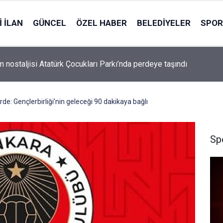
 İLAN
GÜNCEL
ÖZEL HABER
BELEDIYELER
SPOR
m nostaljisi Atatürk Çocukları Parkı’nda perdeye taşındı
e: Gençlerbirliği’nin geleceği 90 dakikaya bağlı
Sp