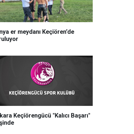
nya er meydanı Keçiören’de
ruluyor
kara Keçiörengücü "Kalıcı Başarı"
şinde