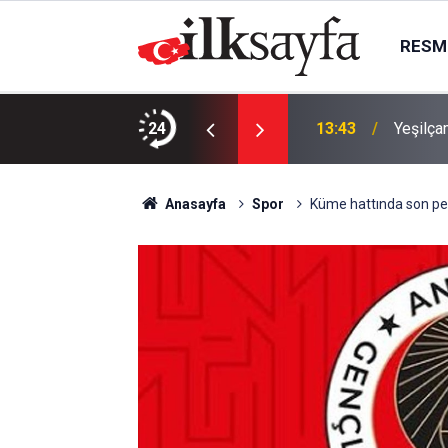
RESMI
emesi: Yeni dönem resmen başladı
24
13:43
Yeşilça
Anasayfa
Spor
Küme hattında son perd