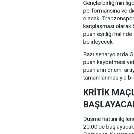
Gençlerbirliği’nin 
performansına ve di
olacak. Trabzonspor 
karşılaşması olarak ö
puan eşitliği halinde
belirleyecek.
Bazı senaryolarda Gen
puan kaybetmesi yeter
puanların önemi artı
tamamlanmasıyla birl
KRİTİK MAÇ
BAŞLAYACA
Düşme hattını ilgile
20.00’de başlayacak