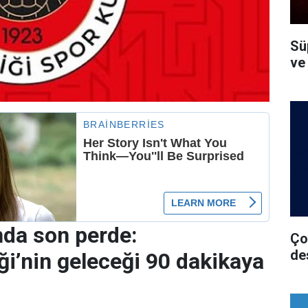
Süp
ve
da son perde:
Ço
de
iği’nin geleceği 90 dakikaya