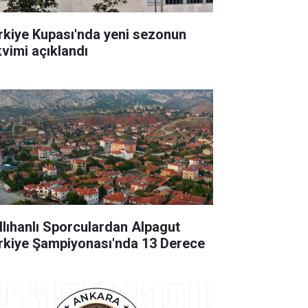
rkiye Kupası'nda yeni sezonun
kvimi açıklandı
llıhanlı Sporculardan Alpagut
rkiye Şampiyonası'nda 13 Derece