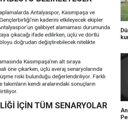
saplamalarda Antalyaspor, Kasımpaşa ve
Gençlerbirliği’nin kaderini etkileyecek ekipler
. Antalyaspor’un galibiyet alamaması durumunda
Dü
aya çıkacağı ifade edilirken, üçlü ve dörtlü
ku
abloyu doğrudan değiştirebilecek nitelikte
lamasında Kasımpaşa’nın alt sıraya
mali öne çıkarken, üçlü averaj senaryolarında
me riski bulunduğu değerlendiriliyor. Farklı
se takımların kendi aralarındaki sonuçların
rtiliyor.
LİĞİ İÇİN TÜM SENARYOLAR
An
Pe