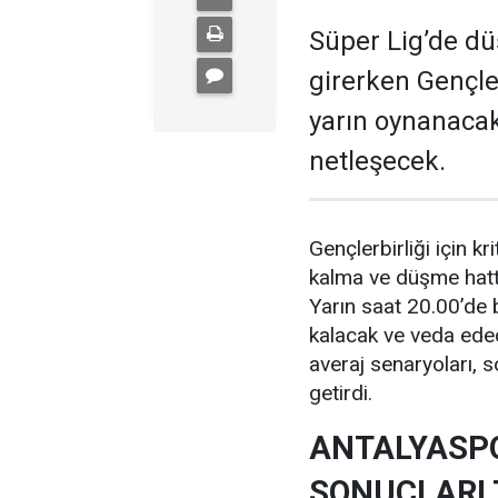
Süper Lig’de dü
girerken Gençle
yarın oynanacak
netleşecek.
Gençlerbirliği için k
kalma ve düşme hattı
Yarın saat 20.00’de 
kalacak ve veda edec
averaj senaryoları, s
getirdi.
ANTALYASPO
SONUÇLARI 