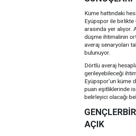
Küme hattındaki he
Eyüpspor ile birlikte 
arasında yer alıyor
düşme ihtimalinin ort
averaj senaryoları t
bulunuyor.
Dörtlü averaj hesap
gerileyebileceği ihti
Eyüpspor’un küme düş
puan eşitliklerinde i
belirleyici olacağı beli
GENÇLERBİR
AÇIK