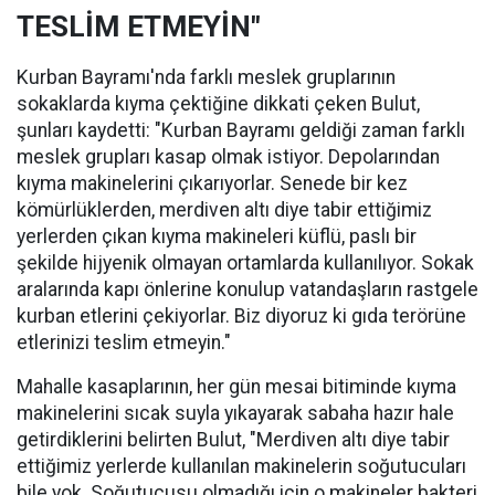
TESLİM ETMEYİN"
Kurban Bayramı'nda farklı meslek gruplarının
sokaklarda kıyma çektiğine dikkati çeken Bulut,
şunları kaydetti: "Kurban Bayramı geldiği zaman farklı
meslek grupları kasap olmak istiyor. Depolarından
kıyma makinelerini çıkarıyorlar. Senede bir kez
kömürlüklerden, merdiven altı diye tabir ettiğimiz
yerlerden çıkan kıyma makineleri küflü, paslı bir
şekilde hijyenik olmayan ortamlarda kullanılıyor. Sokak
aralarında kapı önlerine konulup vatandaşların rastgele
kurban etlerini çekiyorlar. Biz diyoruz ki gıda terörüne
etlerinizi teslim etmeyin."
Mahalle kasaplarının, her gün mesai bitiminde kıyma
makinelerini sıcak suyla yıkayarak sabaha hazır hale
getirdiklerini belirten Bulut, "Merdiven altı diye tabir
ettiğimiz yerlerde kullanılan makinelerin soğutucuları
bile yok. Soğutucusu olmadığı için o makineler bakteri