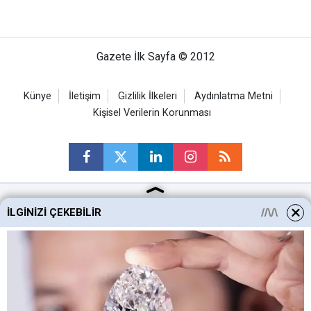
Gazete İlk Sayfa © 2012
Künye
İletişim
Gizlilik İlkeleri
Aydınlatma Metni
Kişisel Verilerin Korunması
İLGINIZI ÇEKEBILIR
Ankara Haberleri
Keçiören Haberleri
Altındağ Haberleri
Sincan Haberleri
Mamak Haberleri