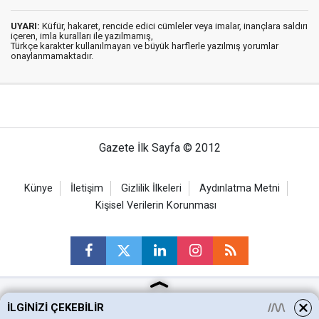
UYARI:
Küfür, hakaret, rencide edici cümleler veya imalar, inançlara saldırı
içeren, imla kuralları ile yazılmamış,
Türkçe karakter kullanılmayan ve büyük harflerle yazılmış yorumlar
onaylanmamaktadır.
Gazete İlk Sayfa © 2012
Künye
İletişim
Gizlilik İlkeleri
Aydınlatma Metni
Kişisel Verilerin Korunması
İLGINIZI ÇEKEBILIR
Ankara Haberleri