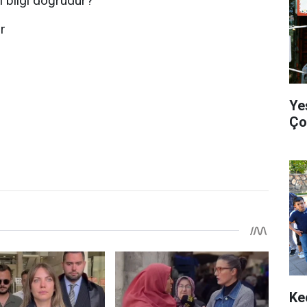
i bilgi doğrudur?
r
Ye
Ço
Ke