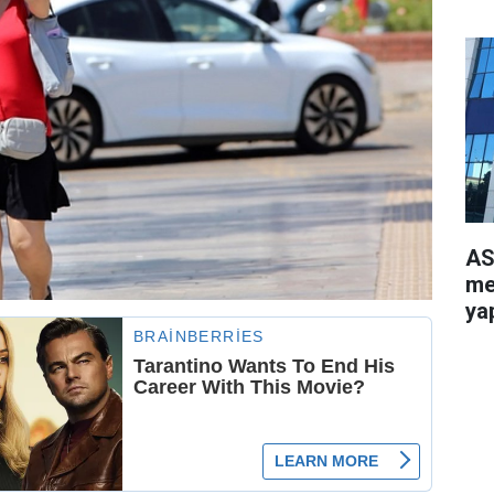
AS
me
yap