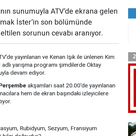
’nın sunumuyla ATV’de ekrana gelen
lmak İster’in son bölümünde
eltilen sorunun cevabı aranıyor.
V’de yayınlanan ve Kenan Işık ile ünlenen Kim
r adlı yarışma programı şimdilerde Oktay
yla devam ediyor.
 Perşembe
akşamları saat 20.00’de yayınlanan
cılara hem de ekran başındaki izleyicilere
ıyor.
tasyum, Rubidyum, Sezyum, Fransiyum