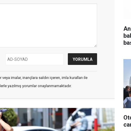
An
ba
baş
veya imalar, inançlara saldırı içeren, imla kuralları ile
flerle yazılmış yorumlar onaylanmamaktadır.
Ot
can