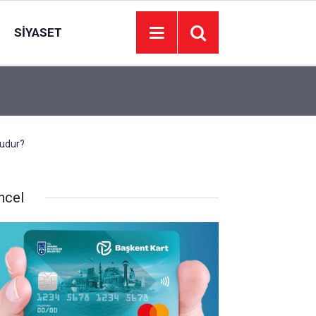
SIYASET
13:43
Yeşilçam nostaljisi Atatürk Çocukları Parkı’nda 
rudur?
ncel