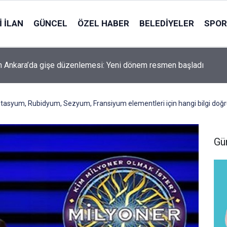
 İLAN
GÜNCEL
ÖZEL HABER
BELEDIYELER
SPOR
 Ankara’da gişe düzenlemesi: Yeni dönem resmen başladı
tasyum, Rubidyum, Sezyum, Fransiyum elementleri için hangi bilgi doğ
Gü