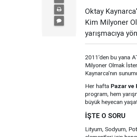
Oktay Kaynarca
Kim Milyoner O
yarışmacıya yön
2011’den bu yana AT
Milyoner Olmak İste
Kaynarca’nın sunumu
Her hafta
Pazar ve
program, hem yarışma
büyük heyecan yaşat
İŞTE O SORU
Lityum, Sodyum, Po