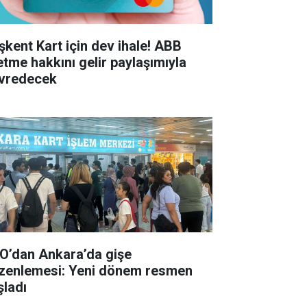
şkent Kart için dev ihale! ABB
letme hakkını gelir paylaşımıyla
vredecek
O’dan Ankara’da gişe
zenlemesi: Yeni dönem resmen
şladı