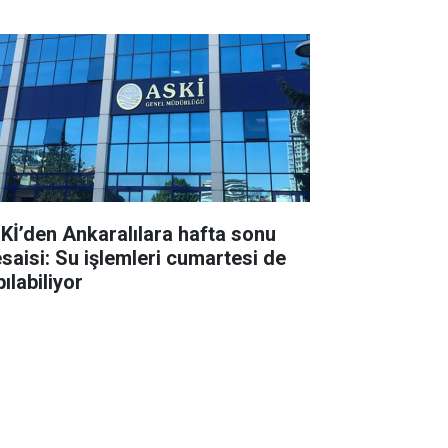
Kİ’den Ankaralılara hafta sonu
saisi: Su işlemleri cumartesi de
ılabiliyor