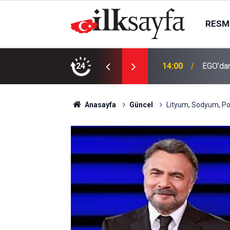
RESMI
 işletme hakkını gelir paylaşımıyla
24
14:00
EGO’dan
Anasayfa
Güncel
Lityum, Sodyum, Po