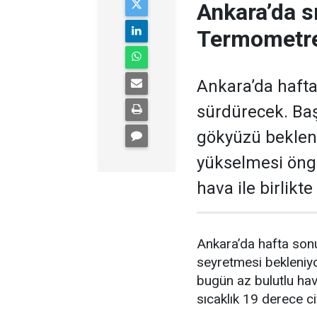
Ankara’da s
Termometre
Ankara’da hafta
sürdürecek. Baş
gökyüzü bekleni
yükselmesi öngö
hava ile birlikt
Ankara’da hafta sonu
seyretmesi bekleniyo
bugün az bulutlu ha
sıcaklık 19 derece c