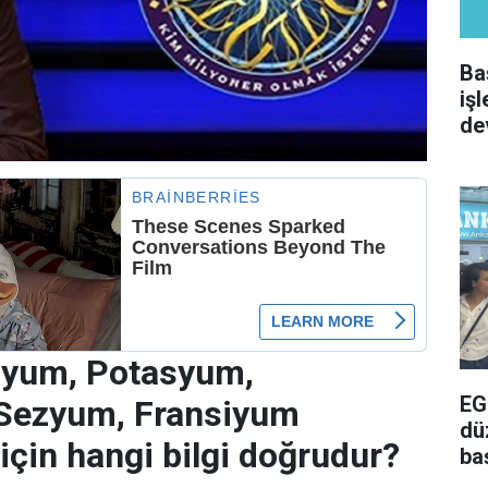
Ba
iş
de
dyum, Potasyum,
EG
Sezyum, Fransiyum
dü
için hangi bilgi doğrudur?
ba