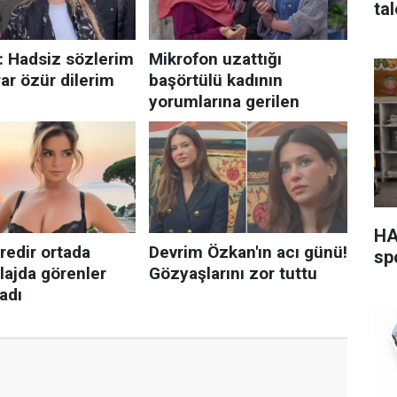
ta
HA
sp