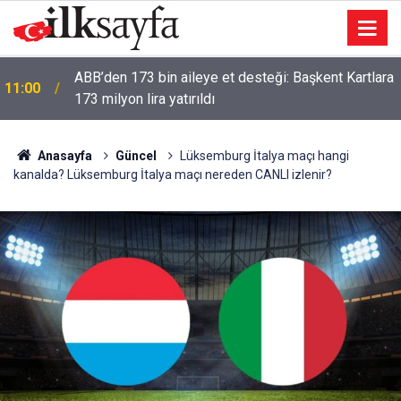
a
Süper Lig’de fikstür netleşti! İşte 2 ve 3. haftadaki
10:41
dev karşılaşmalar
Anasayfa
Güncel
Lüksemburg İtalya maçı hangi
kanalda? Lüksemburg İtalya maçı nereden CANLI izlenir?