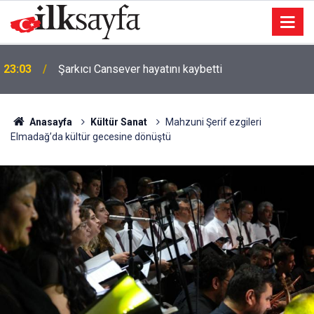
23:03
Şarkıcı Cansever hayatını kaybetti
Anasayfa
Kültür Sanat
Mahzuni Şerif ezgileri
Elmadağ’da kültür gecesine dönüştü