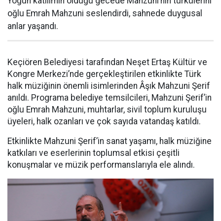
Yoğun katılımın olduğu gecede Mahzuni’nin türkülerini
oğlu Emrah Mahzuni seslendirdi, sahnede duygusal
anlar yaşandı.
Keçiören Belediyesi tarafından Neşet Ertaş Kültür ve
Kongre Merkezi’nde gerçekleştirilen etkinlikte Türk
halk müziğinin önemli isimlerinden Âşık Mahzuni Şerif
anıldı. Programa belediye temsilcileri, Mahzuni Şerif’in
oğlu Emrah Mahzuni, muhtarlar, sivil toplum kuruluşu
üyeleri, halk ozanları ve çok sayıda vatandaş katıldı.
Etkinlikte Mahzuni Şerif’in sanat yaşamı, halk müziğine
katkıları ve eserlerinin toplumsal etkisi çeşitli
konuşmalar ve müzik performanslarıyla ele alındı.