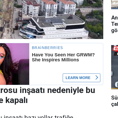
An
Te
gö
osu inşaatı nedeniyle bu
Sü
ğe kapalı
ça
nşaatı bazı yollar trafiğe