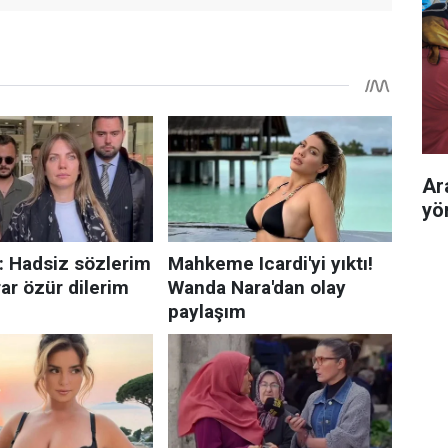
Ar
yö