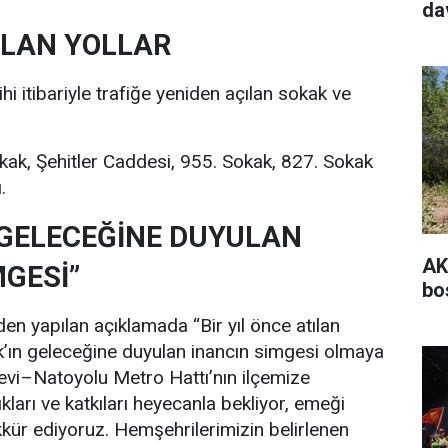
da
ILAN YOLLAR
i itibariyle trafiğe yeniden açılan sokak ve
ak, Şehitler Caddesi, 955. Sokak, 827. Sokak
.
GELECEĞİNE DUYULAN
AK
MGESİ”
bo
n yapılan açıklamada “Bir yıl önce atılan
ın geleceğine duyulan inancın simgesi olmaya
evi–Natoyolu Metro Hattı’nın ilçemize
kları ve katkıları heyecanla bekliyor, emeği
kür ediyoruz. Hemşehrilerimizin belirlenen