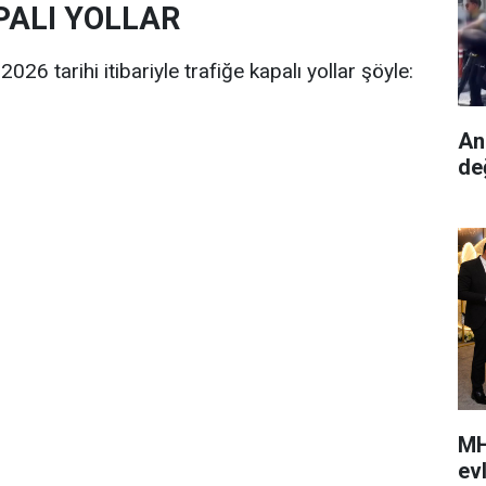
PALI YOLLAR
26 tarihi itibariyle trafiğe kapalı yollar şöyle:
An
de
MH
ev