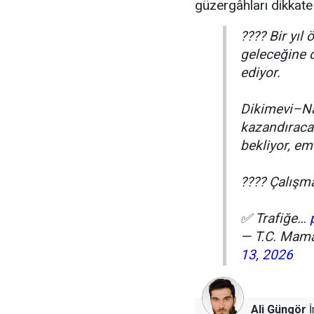
güzergâhları dikkate 
???? Bir yıl
geleceğine 
ediyor.
Dikimevi–Na
kazandıracağ
bekliyor, e
???? Çalışma
✅ Trafiğe…
— T.C. Mam
13, 2026
Ali Güngör
İ