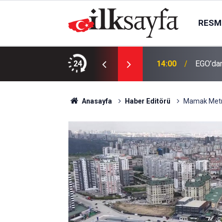
RESMI
 işletme hakkını gelir paylaşımıyla
24
14:00
EGO’dan
Anasayfa
Haber Editörü
Mamak Metros