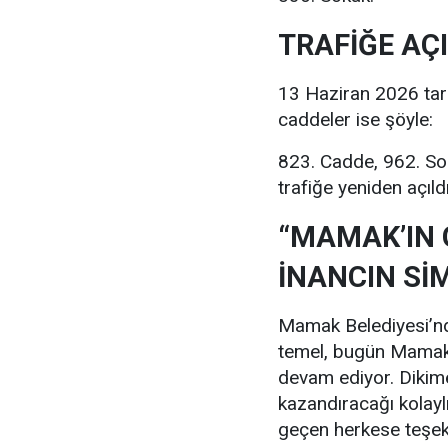
TRAFİĞE AÇ
13 Haziran 2026 tarih
caddeler ise şöyle:
823. Cadde, 962. Sok
trafiğe yeniden açıldı
“MAMAK’IN 
İNANCIN Sİ
Mamak Belediyesi’nde
temel, bugün Mamak’
devam ediyor. Dikim
kazandıracağı kolaylı
geçen herkese teşek