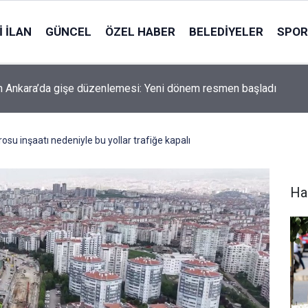
 İLAN
GÜNCEL
ÖZEL HABER
BELEDIYELER
SPOR
 Ankara’da gişe düzenlemesi: Yeni dönem resmen başladı
u inşaatı nedeniyle bu yollar trafiğe kapalı
Ha