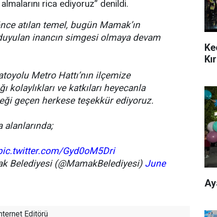
almalarını rica ediyoruz” denildi.
 önce atılan temel, bugün Mamak’ın
duyulan inancın simgesi olmaya devam
Ke
Kı
toyolu Metro Hattı’nın ilçemize
ı kolaylıkları ve katkıları heyecanla
meği geçen herkese teşekkür ediyoruz.
 alanlarında;
pic.twitter.com/Gyd0oM5Dri
ak Belediyesi (@MamakBelediyesi)
June
Ay
nternet Editörü