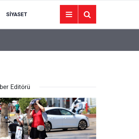
SIYASET
13:43
Yeşilçam nostaljisi Atatürk Çocukları Parkı’nda 
ber Editörü