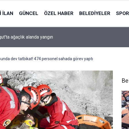
 İLAN
GÜNCEL
ÖZEL HABER
BELEDIYELER
SPOR
ut'ta ağaçlık alanda yangın
da dev tatbikat! 474 personel sahada görev yaptı
Be