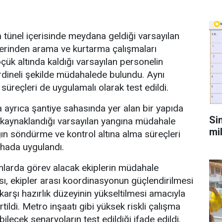
tünel içerisinde meydana geldiği varsayılan
rinden arama ve kurtarma çalışmaları
öçük altında kaldığı varsayılan personelin
ordineli şekilde müdahalede bulundu. Aynı
süreçleri de uygulamalı olarak test edildi.
ayrıca şantiye sahasında yer alan bir yapıda
Si
n kaynaklandığı varsayılan yangına müdahale
mi
gın söndürme ve kontrol altına alma süreçleri
ahada uygulandı.
umlarda görev alacak ekiplerin müdahale
ması, ekipler arası koordinasyonun güçlendirilmesi
karşı hazırlık düzeyinin yükseltilmesi amacıyla
irtildi. Metro inşaatı gibi yüksek riskli çalışma
ilecek senaryoların test edildiği ifade edildi.