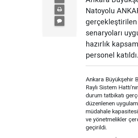
Natoyolu ANKAR
gerçekleştirilen
senaryoları uyg
hazırlık kapsa
personel katıldı
Ankara Büyükşehir 
Raylı Sistem Hattı’nı
durum tatbikatı gerçe
düzenlenen uygulamad
müdahale kapasitesini
ve yönetmelikler çe
geçirildi.