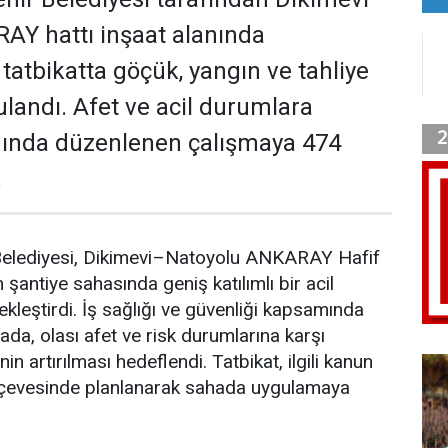
AY hattı inşaat alanında
 tatbikatta göçük, yangın ve tahliye
ulandı. Afet ve acil durumlara
mında düzenlenen çalışmaya 474
.
Belediyesi, Dikimevi–Natoyolu ANKARAY Hafif
n şantiye sahasında geniş katılımlı bir acil
kleştirdi. İş sağlığı ve güvenliği kapsamında
a, olası afet ve risk durumlarına karşı
n artırılması hedeflendi. Tatbikat, ilgili kanun
rçevesinde planlanarak sahada uygulamaya