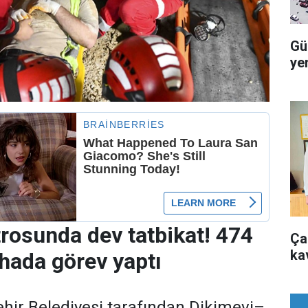
Gü
ye
osunda dev tatbikat! 474
Ça
ka
hada görev yaptı
ir Belediyesi tarafından Dikimevi–