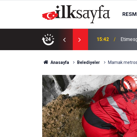
RESMI
ydi yenilendi
24
15:42
Etimesg
Anasayfa
Belediyeler
Mamak metrosun