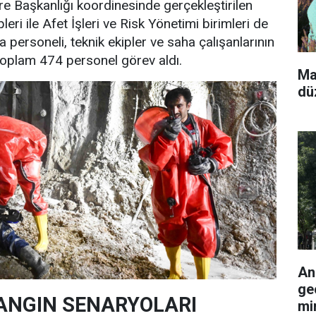
ire Başkanlığı koordinesinde gerçekleştirilen
leri ile Afet İşleri ve Risk Yönetimi birimleri de
ma personeli, teknik ekipler ve saha çalışanlarının
 toplam 474 personel görev aldı.
Ma
dü
An
ge
ANGIN SENARYOLARI
mi