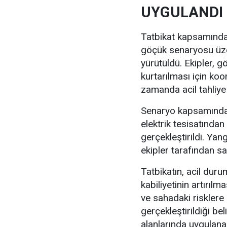
UYGULANDI
Tatbikat kapsamında 
göçük senaryosu üze
yürütüldü. Ekipler, g
kurtarılması için ko
zamanda acil tahliye 
Senaryo kapsamında 
elektrik tesisatında
gerçekleştirildi. Yan
ekipler tarafından s
Tatbikatın, acil dur
kabiliyetinin artırıl
ve sahadaki risklere 
gerçekleştirildiği bel
alanlarında uygulanab