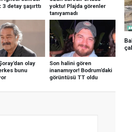
Ba
ça