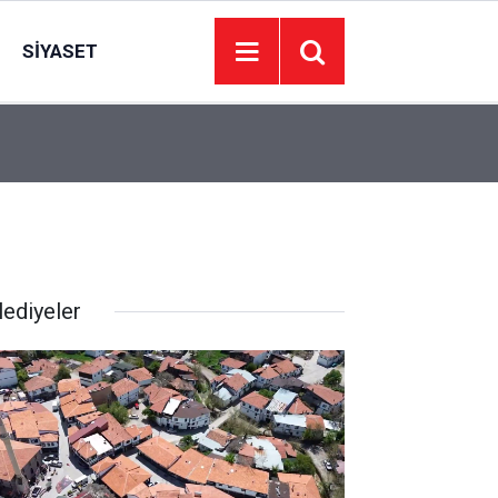
SIYASET
15:35
Erbakan: Mekke Anlaşması ABD ve İsrail için İran
lediyeler